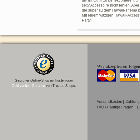
um Ihr Outfit zu perfektionieren. 
sexy Accessoire nicht fehlen. Aber
die super zu dem Hawaii-Thema pa
Mit einem witzigen Hawaii-Accesso
Party!
Wir akzeptieren folge
Geprüfter Online-Shop mit kostenloser
Geld-zurück-Garantie
von Trusted Shops.
Versandkosten
|
Zahlung
FAQ / Häufige Fragen
|
D