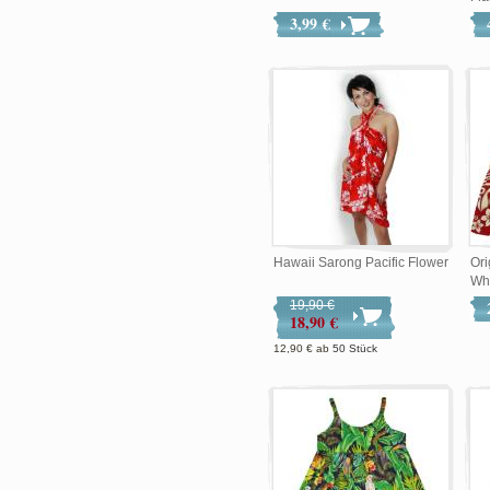
3,99 €
Hawaii Sarong Pacific Flower
Ori
Whi
19,90 €
18,90 €
12,90 €
ab
50 Stück