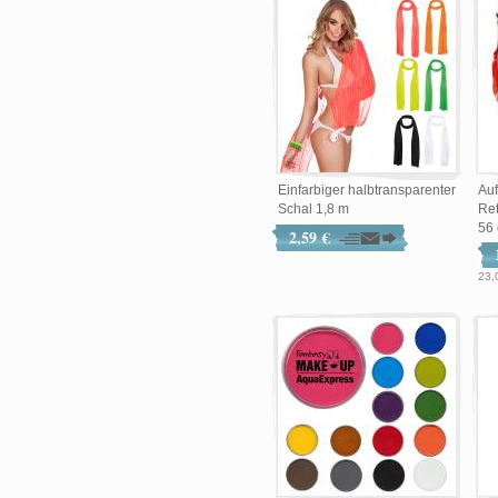
Einfarbiger halbtransparenter
Auf
Schal 1,8 m
Re
56
2,59 €
23,