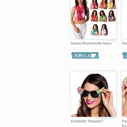
Hawaii Blumenkette Aloha
Haw
0,99 €
Partybrille "Paradies"
Par
Fl