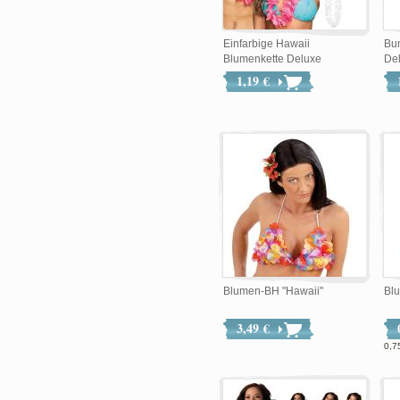
Einfarbige Hawaii
Bun
Blumenkette Deluxe
De
1,19 €
Blumen-BH "Hawaii"
Bl
3,49 €
0,7