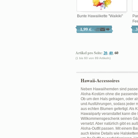
Bunte Hawaiikette "Waikiki"
Par
Fee
1,99 €
3
Artikel pro Seite:
20
,
40
,
60
(1 bis 60 von 89 Artikeln)
Hawaii-Accessoires
Neben Hawaiihemden sind passende
Aloha-Kostüm ohne die passende Bl
Ob um den Hals getragen, oder als
und Ausführungen, sodass jeder mi
aus echten Blumen gefertigt. Als
Hawaiiparty veranstaltet kann die
Willkommensgeschenk seinen Gäste
versetzt. Aber natürlich gibt es 
Aloha-Outfit passen. Mit einem Bas
auch kleine Details wie Halsketten