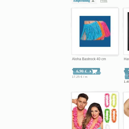
Empfehlung
Preis
Aloha Bastrock 40 cm
Ha
6,90 €
17,25 € / m
1,4