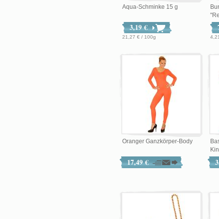
Aqua-Schminke 15 g
Bu
"R
3,19 €
21,27 € / 100g
4,2
Oranger Ganzkörper-Body
Bas
Kin
17,49 €
3