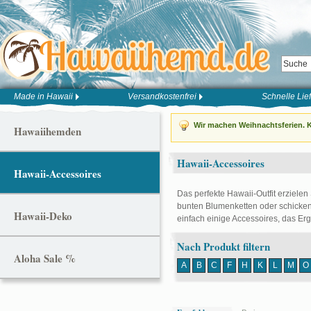
Made in Hawaii
Versandkostenfrei
Schnelle Lie
Wir machen Weihnachtsferien. K
Hawaiihemden
Hawaii-Accessoires
Hawaii-Accessoires
Das perfekte Hawaii-Outfit erzielen
bunten Blumenketten oder schicken
Hawaii-Deko
einfach einige Accessoires, das Er
Nach Produkt filtern
Aloha Sale %
A
B
C
F
H
K
L
M
O