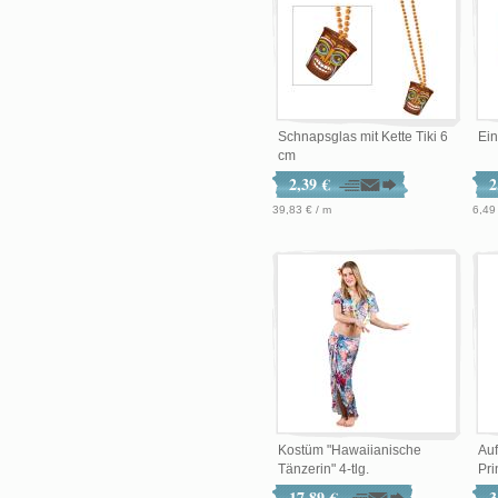
Schnapsglas mit Kette Tiki 6
Ein
cm
2,39 €
2
39,83 € / m
6,49
Kostüm "Hawaiianische
Auf
Tänzerin" 4-tlg.
Pri
17,89 €
3