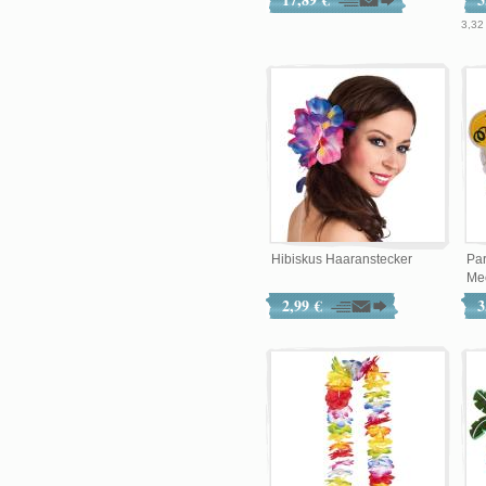
3,32
Hibiskus Haaranstecker
Par
Me
2,99 €
3