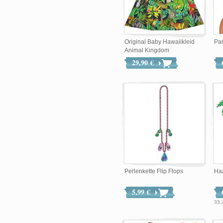
Original Baby Hawaiikleid
Par
Animal Kingdom
29,90 €
Perlenkette Flip Flops
Haa
5,99 €
33,