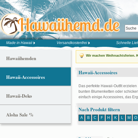
Made in Hawaii
Versandkostenfrei
Schnelle Lie
Wir machen Weihnachtsferien. K
Hawaiihemden
Hawaii-Accessoires
Hawaii-Accessoires
Das perfekte Hawaii-Outfit erzielen
bunten Blumenketten oder schicken
Hawaii-Deko
einfach einige Accessoires, das Er
Nach Produkt filtern
Aloha Sale %
A
B
C
F
H
K
L
M
O