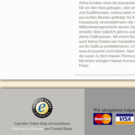
Aloha-Kostüm ohne die passende Bl
Ob um den Hals getragen, oder als
und Ausführungen, sodass jeder mi
aus echten Blumen gefertigt. Als
Hawaiiparty veranstaltet kann die
Willkommensgeschenk seinen Gäste
versetzt. Aber natürlich gibt es 
Aloha-Outfit passen. Mit einem Bas
auch kleine Details wie Halsketten
um Ihr Outfit zu perfektionieren. 
sexy Accessoire nicht fehlen. Aber
die super zu dem Hawaii-Thema pa
Mit einem witzigen Hawaii-Accesso
Party!
Wir akzeptieren folge
Geprüfter Online-Shop mit kostenloser
Geld-zurück-Garantie
von Trusted Shops.