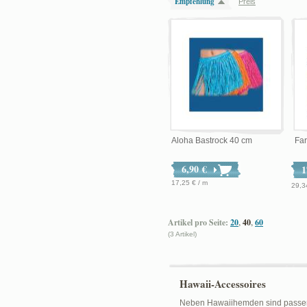
Empfehlung
Preis
Aloha Bastrock 40 cm
Fa
6,90 €
1
17,25 € / m
29,3
Artikel pro Seite:
20
,
40
,
60
(3 Artikel)
Hawaii-Accessoires
Neben Hawaiihemden sind passende