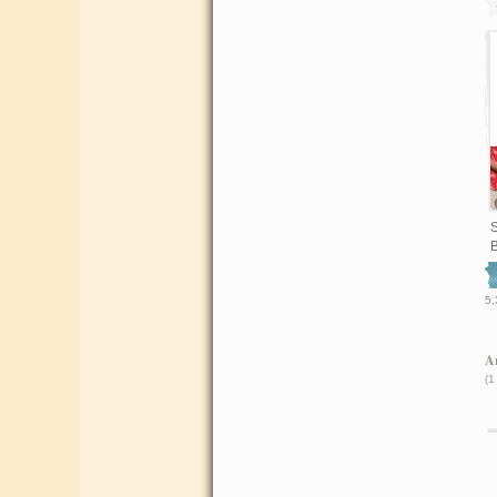
S
5,
Ar
(1