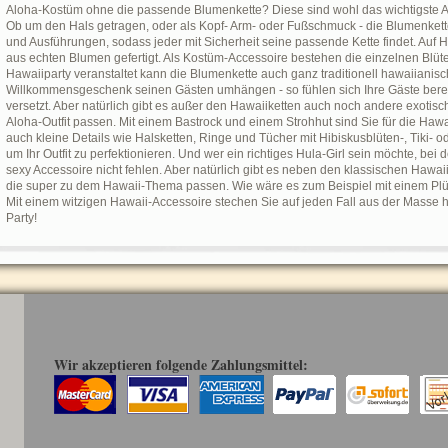
Aloha-Kostüm ohne die passende Blumenkette? Diese sind wohl das wichtigste Acc
Ob um den Hals getragen, oder als Kopf- Arm- oder Fußschmuck - die Blumenkette
und Ausführungen, sodass jeder mit Sicherheit seine passende Kette findet. Auf 
aus echten Blumen gefertigt. Als Kostüm-Accessoire bestehen die einzelnen Blüt
Hawaiiparty veranstaltet kann die Blumenkette auch ganz traditionell hawaiianis
Willkommensgeschenk seinen Gästen umhängen - so fühlen sich Ihre Gäste berei
versetzt. Aber natürlich gibt es außer den Hawaiiketten auch noch andere exotisc
Aloha-Outfit passen. Mit einem Bastrock und einem Strohhut sind Sie für die Hawaii
auch kleine Details wie Halsketten, Ringe und Tücher mit Hibiskusblüten-, Tiki- o
um Ihr Outfit zu perfektionieren. Und wer ein richtiges Hula-Girl sein möchte, bei
sexy Accessoire nicht fehlen. Aber natürlich gibt es neben den klassischen Hawai
die super zu dem Hawaii-Thema passen. Wie wäre es zum Beispiel mit einem Plü
Mit einem witzigen Hawaii-Accessoire stechen Sie auf jeden Fall aus der Masse 
Party!
Wir akzeptieren folgende Zahlungsmittel: