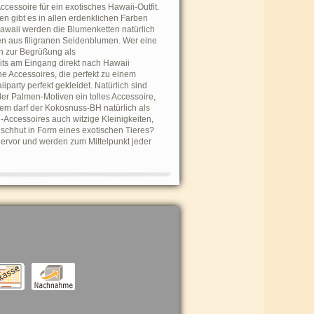
essoire für ein exotisches Hawaii-Outfit.
n gibt es in allen erdenklichen Farben
Hawaii werden die Blumenketten natürlich
en aus filigranen Seidenblumen. Wer eine
ch zur Begrüßung als
ts am Eingang direkt nach Hawaii
he Accessoires, die perfekt zu einem
party perfekt gekleidet. Natürlich sind
der Palmen-Motiven ein tolles Accessoire,
 dem darf der Kokosnuss-BH natürlich als
i-Accessoires auch witzige Kleinigkeiten,
schhut in Form eines exotischen Tieres?
hervor und werden zum Mittelpunkt jeder