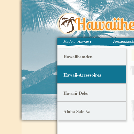
Made in Hawaii
Versandkoste
Hawaiihemden
Hawaii-Accessoires
Hawaii-Deko
Aloha Sale %