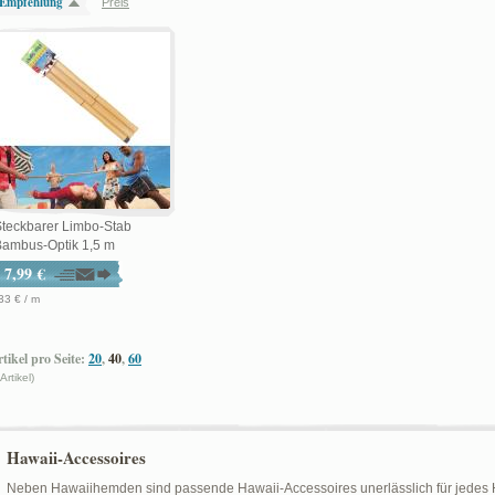
Empfehlung
Preis
teckbarer Limbo-Stab
Bambus-Optik 1,5 m
7,99 €
33 € / m
tikel pro Seite:
20
,
40
,
60
 Artikel)
Hawaii-Accessoires
Neben Hawaiihemden sind passende Hawaii-Accessoires unerlässlich für jedes H