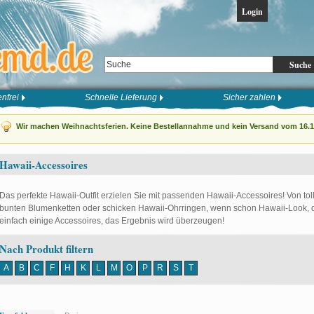
Login
Suche
nfrei
Schnelle Lieferung
Sicher zahlen
Wir machen Weihnachtsferien. Keine Bestellannahme und kein Versand vom 16.12
Hawaii-Accessoires
Das perfekte Hawaii-Outfit erzielen Sie mit passenden Hawaii-Accessoires! Von tol
bunten Blumenketten oder schicken Hawaii-Ohrringen, wenn schon Hawaii-Look, dan
einfach einige Accessoires, das Ergebnis wird überzeugen!
Nach Produkt filtern
A
B
C
F
H
K
L
M
O
P
R
S
T