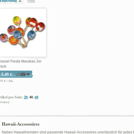
Empfehlung
Preis
assel Fiesta Marakas 2er
Pack
5,49 €
75 € / Stk.
tikel pro Seite:
20
,
40
,
60
 Artikel)
Hawaii-Accessoires
Neben Hawaiihemden sind passende Hawaii-Accessoires unerlässlich für jedes H