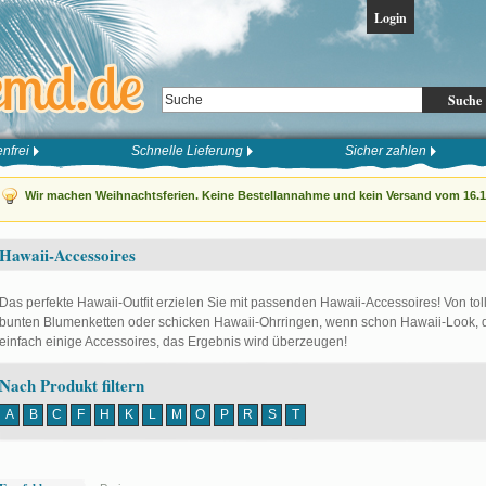
Login
Suche
nfrei
Schnelle Lieferung
Sicher zahlen
Wir machen Weihnachtsferien. Keine Bestellannahme und kein Versand vom 16.12
Hawaii-Accessoires
Das perfekte Hawaii-Outfit erzielen Sie mit passenden Hawaii-Accessoires! Von tol
bunten Blumenketten oder schicken Hawaii-Ohrringen, wenn schon Hawaii-Look, dan
einfach einige Accessoires, das Ergebnis wird überzeugen!
Nach Produkt filtern
A
B
C
F
H
K
L
M
O
P
R
S
T