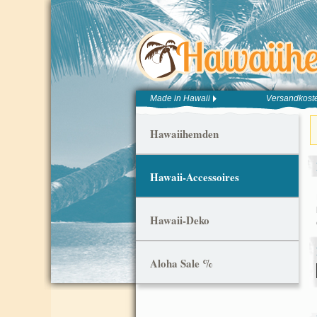
Made in Hawaii
Versandkoste
Hawaiihemden
Hawaii-Accessoires
Hawaii-Deko
Aloha Sale %