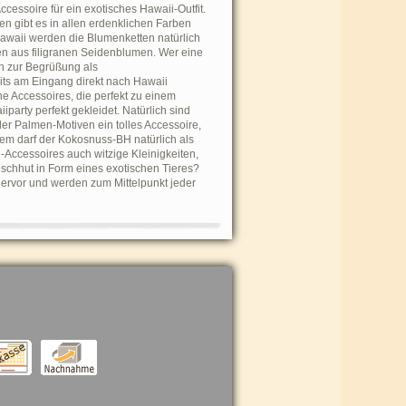
essoire für ein exotisches Hawaii-Outfit.
n gibt es in allen erdenklichen Farben
Hawaii werden die Blumenketten natürlich
en aus filigranen Seidenblumen. Wer eine
ch zur Begrüßung als
ts am Eingang direkt nach Hawaii
he Accessoires, die perfekt zu einem
party perfekt gekleidet. Natürlich sind
der Palmen-Motiven ein tolles Accessoire,
 dem darf der Kokosnuss-BH natürlich als
i-Accessoires auch witzige Kleinigkeiten,
schhut in Form eines exotischen Tieres?
hervor und werden zum Mittelpunkt jeder