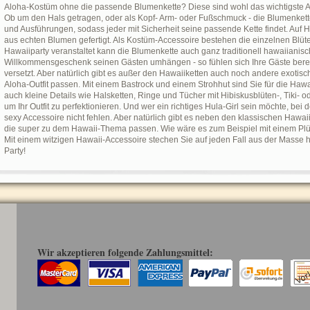
Aloha-Kostüm ohne die passende Blumenkette? Diese sind wohl das wichtigste Acc
Ob um den Hals getragen, oder als Kopf- Arm- oder Fußschmuck - die Blumenkette
und Ausführungen, sodass jeder mit Sicherheit seine passende Kette findet. Auf 
aus echten Blumen gefertigt. Als Kostüm-Accessoire bestehen die einzelnen Blüt
Hawaiiparty veranstaltet kann die Blumenkette auch ganz traditionell hawaiianis
Willkommensgeschenk seinen Gästen umhängen - so fühlen sich Ihre Gäste berei
versetzt. Aber natürlich gibt es außer den Hawaiiketten auch noch andere exotisc
Aloha-Outfit passen. Mit einem Bastrock und einem Strohhut sind Sie für die Hawaii
auch kleine Details wie Halsketten, Ringe und Tücher mit Hibiskusblüten-, Tiki- o
um Ihr Outfit zu perfektionieren. Und wer ein richtiges Hula-Girl sein möchte, bei
sexy Accessoire nicht fehlen. Aber natürlich gibt es neben den klassischen Hawai
die super zu dem Hawaii-Thema passen. Wie wäre es zum Beispiel mit einem Plü
Mit einem witzigen Hawaii-Accessoire stechen Sie auf jeden Fall aus der Masse 
Party!
Wir akzeptieren folgende Zahlungsmittel: