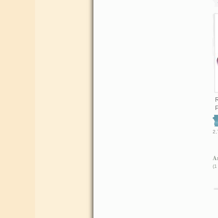
R
2,
Ar
(1