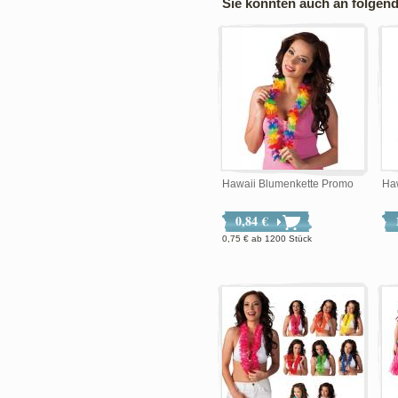
Sie könnten auch an folgende
Hawaii Blumenkette Promo
Haw
0,84 €
0,75 €
ab
1200 Stück