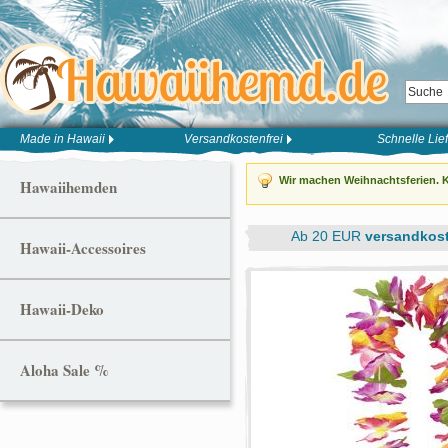
Made in Hawaii
Versandkostenfrei
Schnelle Lie
Wir machen Weihnachtsferien. K
Hawaiihemden
Ab 20 EUR
versandkost
Hawaii-Accessoires
Hawaii-Deko
Aloha Sale %