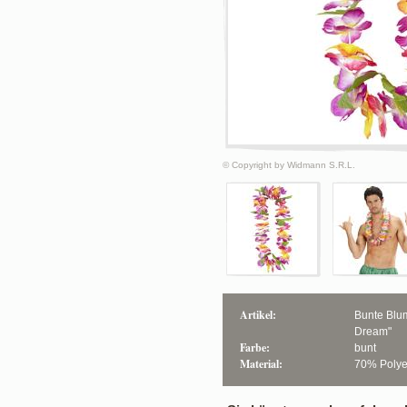
© Copyright by Widmann S.R.L.
Artikel:
Bunte Blu
Dream"
Farbe:
bunt
Material:
70% Polyes