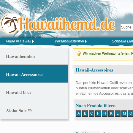
Made in Hawaii
Versandkostenfrei
Schnelle Lie
Wir machen Weihnachtsferien. K
Hawaiihemden
Hawaii-Accessoires
Hawaii-Accessoires
Das perfekte Hawaii-Outfit erzielen
bunten Blumenketten oder schicken
Hawaii-Deko
einfach einige Accessoires, das Er
Nach Produkt filtern
Aloha Sale %
A
B
C
F
H
K
L
M
O