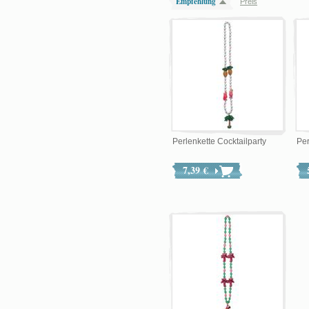
Empfehlung
Preis
Perlenkette Cocktailparty
Per
7,39 €