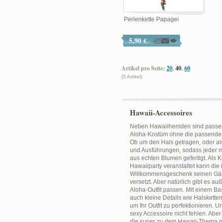
Perlenkette Papagei
5,90 €
Artikel pro Seite:
20
,
40
,
60
(5 Artikel)
Hawaii-Accessoires
Neben Hawaiihemden sind passende
Aloha-Kostüm ohne die passende Bl
Ob um den Hals getragen, oder als
und Ausführungen, sodass jeder mi
aus echten Blumen gefertigt. Als
Hawaiiparty veranstaltet kann die
Willkommensgeschenk seinen Gäste
versetzt. Aber natürlich gibt es 
Aloha-Outfit passen. Mit einem Bas
auch kleine Details wie Halsketten
um Ihr Outfit zu perfektionieren. 
sexy Accessoire nicht fehlen. Aber
die super zu dem Hawaii-Thema pa