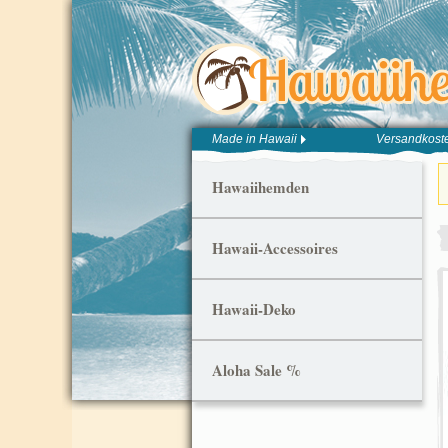
Made in Hawaii
Versandkoste
Hawaiihemden
Hawaii-Accessoires
Hawaii-Deko
Aloha Sale %