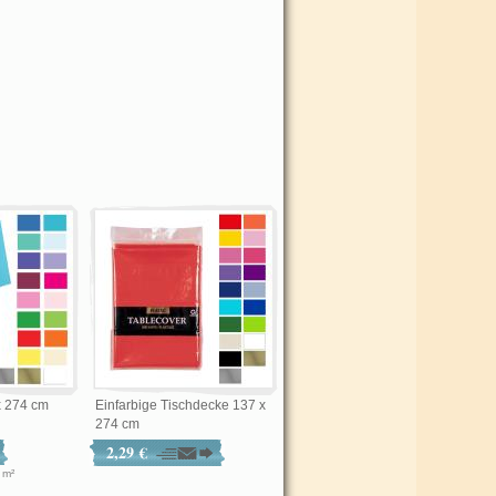
x 274 cm
Einfarbige Tischdecke 137 x
274 cm
2,29 €
€ / m²