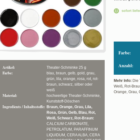
sofort liefe
Farbe:
Anzahl:
Artikel:
Theater-Schminke 25 g
Farbe:
blau, braun, gelb, gold, grau,
grün, lila, orange, rosa, rot, rot-
Mehr Info:
Die 
braun, schwarz, silber oder
Weiß, Rot-Braun
weiß
Orange, Grau, G
Material:
hochwertige Theater-Schminke,
Kunststoff-Döschen
Ingredients / Inhaltsstoffe:
Braun, Orange, Grau, Lila,
Rosa, Grün, Gelb, Blau, Rot,
Weiß, Schwarz, Rot-Braun:
CALCIUM CARBONATE,
PETROLATUM, PARAFFINUM
LIQUIDUM, CERA ALBA, CERA