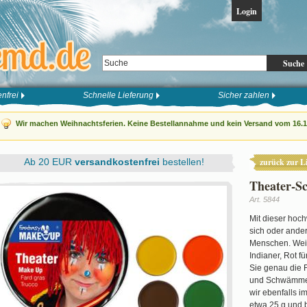
Login
Suche
nfrei
Schnelle Lieferung
Sicher zahlen
Wir machen Weihnachtsferien. Keine Bestellannahme und kein Versand vom 16.12
Ab 20 EUR
versandkostenfrei
bestellen!
zurück zur Li
Theater-S
Art. 5844
Mit dieser hoc
sich oder ande
Menschen. Weiß
Indianer, Rot fü
Sie genau die 
und Schwämme 
wir ebenfalls i
etwa 25 g und 