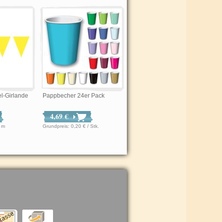
l-Girlande
Pappbecher 24er Pack
4,69 €
€ / m
Grundpreis: 0,20 € / Stk.