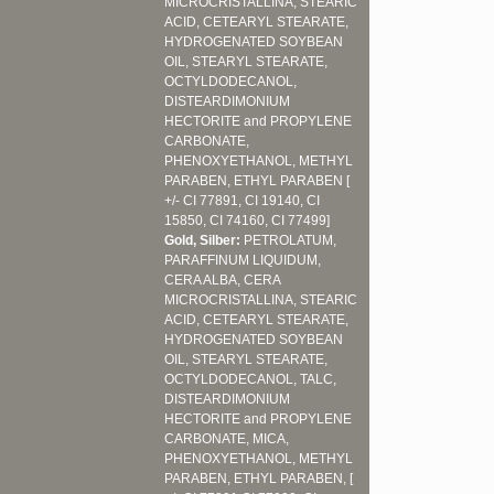
MICROCRISTALLINA, STEARIC
ACID, CETEARYL STEARATE,
HYDROGENATED SOYBEAN
OIL, STEARYL STEARATE,
OCTYLDODECANOL,
DISTEARDIMONIUM
HECTORITE and PROPYLENE
CARBONATE,
PHENOXYETHANOL, METHYL
PARABEN, ETHYL PARABEN [
+/- CI 77891, CI 19140, CI
15850, CI 74160, CI 77499]
Gold, Silber:
PETROLATUM,
PARAFFINUM LIQUIDUM,
CERA ALBA, CERA
MICROCRISTALLINA, STEARIC
ACID, CETEARYL STEARATE,
HYDROGENATED SOYBEAN
OIL, STEARYL STEARATE,
OCTYLDODECANOL, TALC,
DISTEARDIMONIUM
HECTORITE and PROPYLENE
CARBONATE, MICA,
PHENOXYETHANOL, METHYL
PARABEN, ETHYL PARABEN, [