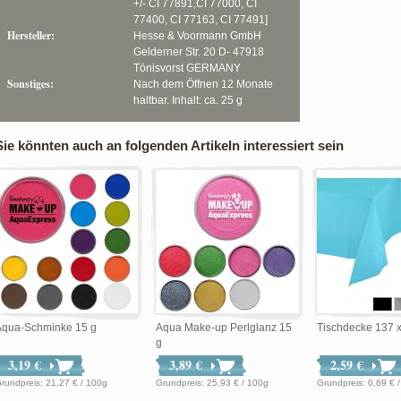
+/- CI 77891,CI 77000, CI
77400, CI 77163, CI 77491]
Hersteller:
Hesse & Voormann GmbH
Gelderner Str. 20 D- 47918
Tönisvorst GERMANY
Sonstiges:
Nach dem Öffnen 12 Monate
haltbar. Inhalt: ca. 25 g
Sie könnten auch an folgenden Artikeln interessiert sein
Aqua-Schminke 15 g
Aqua Make-up Perlglanz 15
Tischdecke 137 
g
3,19 €
3,89 €
2,59 €
Grundpreis: 21,27 € / 100g
Grundpreis: 25,93 € / 100g
Grundpreis: 0,69 