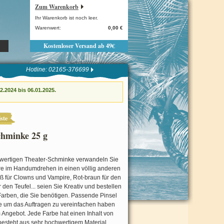
Zum Warenkorb
Ihr Warenkorb ist noch leer.
Warenwert:
0,00 €
Kostenloser Versand ab 49€
Hotline: 02165-376699
.2024 bis 06.01.2025.
ste
chminke 25 g
hwertigen Theater-Schminke verwandeln Sie
re im Handumdrehen in einen völlig anderen
 für Clowns und Vampire, Rot-braun für den
r den Teufel... seien Sie Kreativ und bestellen
Farben, die Sie benötigen. Passende Pinsel
um das Auftragen zu vereinfachen haben
m Angebot. Jede Farbe hat einen Inhalt von
besteht aus sehr hochwertigem Material.