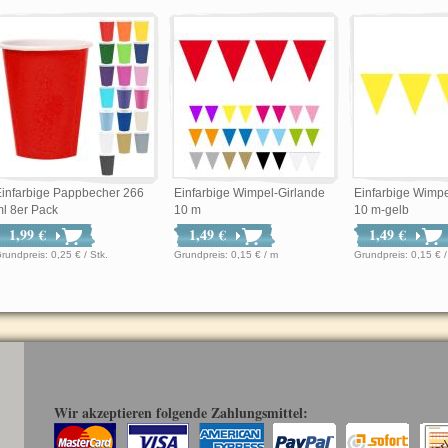
infarbige Pappbecher 266
Einfarbige Wimpel-Girlande
Einfarbige Wimpe
l 8er Pack
10 m
10 m-gelb
1,99 €
1,49 €
1,49 €
Grundpreis: 0,25 € / Stk.
Grundpreis: 0,15 € / m
Grundpreis: 0,15 
Wir akzeptieren folgende Zahlungsmittel: