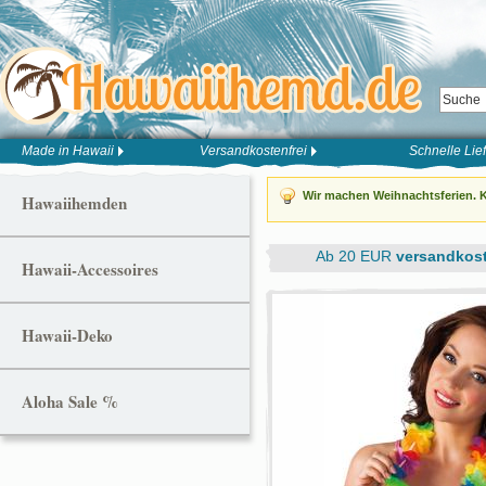
Made in Hawaii
Versandkostenfrei
Schnelle Lie
Wir machen Weihnachtsferien. K
Hawaiihemden
Ab 20 EUR
versandkost
Hawaii-Accessoires
Hawaii-Deko
Aloha Sale %