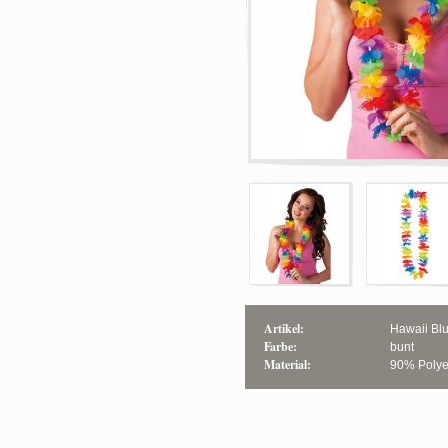
Artikel:
Hawaii Bl
Farbe:
bunt
Material:
90% Polye