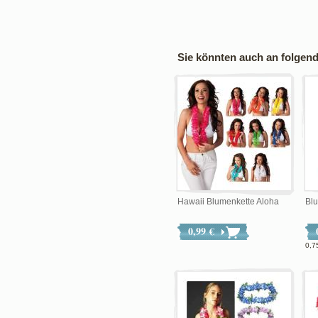
Sie könnten auch an folgende
Hawaii Blumenkette Aloha
Bl
0,99 €
0,7