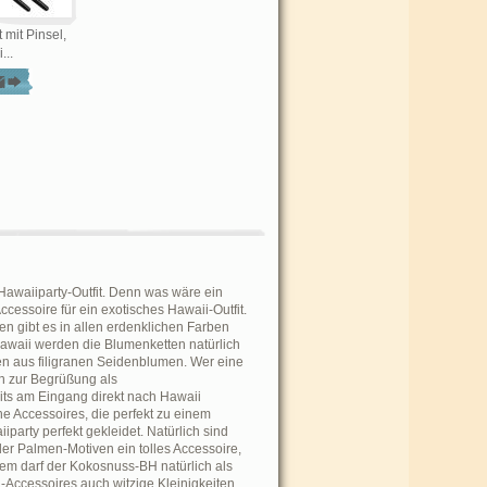
mit Pinsel,
...
awaiiparty-Outfit. Denn was wäre ein
essoire für ein exotisches Hawaii-Outfit.
n gibt es in allen erdenklichen Farben
Hawaii werden die Blumenketten natürlich
en aus filigranen Seidenblumen. Wer eine
ch zur Begrüßung als
ts am Eingang direkt nach Hawaii
he Accessoires, die perfekt zu einem
party perfekt gekleidet. Natürlich sind
der Palmen-Motiven ein tolles Accessoire,
 dem darf der Kokosnuss-BH natürlich als
i-Accessoires auch witzige Kleinigkeiten,