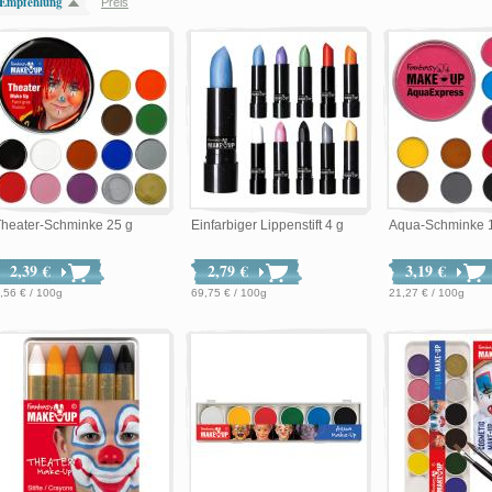
Empfehlung
Preis
Theater-Schminke 25 g
Einfarbiger Lippenstift 4 g
Aqua-Schminke 
2,39 €
2,79 €
3,19 €
,56 € / 100g
69,75 € / 100g
21,27 € / 100g