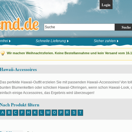
Login
Suche
nfrei
Schnelle Lieferung
Sicher zahlen
Wir machen Weihnachtsferien. Keine Bestellannahme und kein Versand vom 16.12
Hawaii-Accessoires
Das perfekte Hawaii-Outfit erzielen Sie mit passenden Hawaii-Accessoires! Von tol
bunten Blumenketten oder schicken Hawaii-Ohrringen, wenn schon Hawaii-Look, dan
einfach einige Accessoires, das Ergebnis wird überzeugen!
Nach Produkt filtern
A
B
C
F
H
K
L
M
O
P
R
S
T