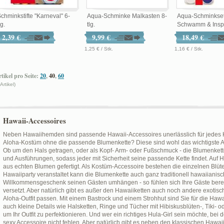
chminkstifte "Karneval" 6-
Aqua-Schminke Malkasten 8-
Aqua-Schminkset 
lg.
tlg.
Schwamm & Inspi
2,39 €
9,99 €
18,49 €
1,25 € / Stk.
1,16 € / Stk.
tikel pro Seite:
20
,
40
,
60
 Artikel)
Hawaii-Accessoires
Neben Hawaiihemden sind passende Hawaii-Accessoires unerlässlich für jedes H
Aloha-Kostüm ohne die passende Blumenkette? Diese sind wohl das wichtigste Acc
Ob um den Hals getragen, oder als Kopf- Arm- oder Fußschmuck - die Blumenkette
und Ausführungen, sodass jeder mit Sicherheit seine passende Kette findet. Auf 
aus echten Blumen gefertigt. Als Kostüm-Accessoire bestehen die einzelnen Blüt
Hawaiiparty veranstaltet kann die Blumenkette auch ganz traditionell hawaiianis
Willkommensgeschenk seinen Gästen umhängen - so fühlen sich Ihre Gäste berei
versetzt. Aber natürlich gibt es außer den Hawaiiketten auch noch andere exotisc
Aloha-Outfit passen. Mit einem Bastrock und einem Strohhut sind Sie für die Hawaii
auch kleine Details wie Halsketten, Ringe und Tücher mit Hibiskusblüten-, Tiki- o
um Ihr Outfit zu perfektionieren. Und wer ein richtiges Hula-Girl sein möchte, bei
sexy Accessoire nicht fehlen. Aber natürlich gibt es neben den klassischen Hawai