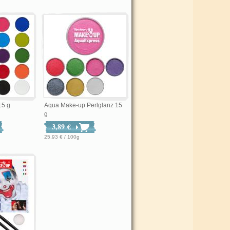
15 g
Aqua Make-up Perlglanz 15
g
3,89 €
25,93 € / 100g