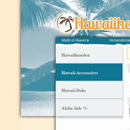
Made in Hawaii
Versandkoste
Hawaiihemden
Hawaii-Accessoires
Hawaii-Deko
Aloha Sale %