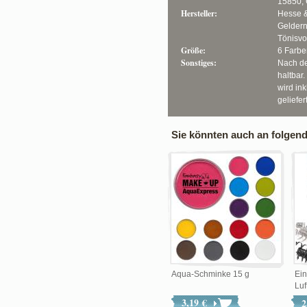
15850, 
Hersteller:
Hesse 
Geldern
Tönisv
Größe:
6 Farben
Sonstiges:
Nach d
haltbar
wird ink
geliefert
Sie könnten auch an folgende
Aqua-Schminke 15 g
Ein
Luf
3,19 €
2