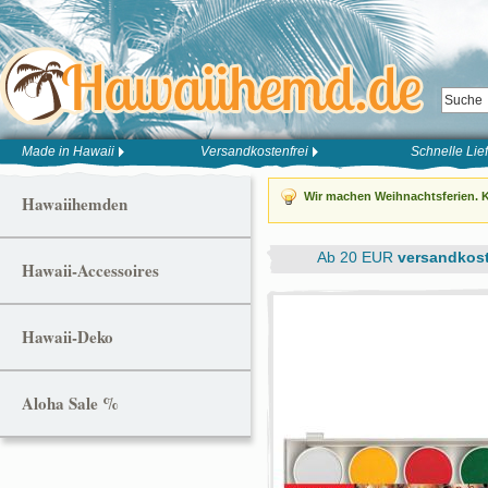
Made in Hawaii
Versandkostenfrei
Schnelle Lie
Wir machen Weihnachtsferien. K
Hawaiihemden
Ab 20 EUR
versandkost
Hawaii-Accessoires
Hawaii-Deko
Aloha Sale %