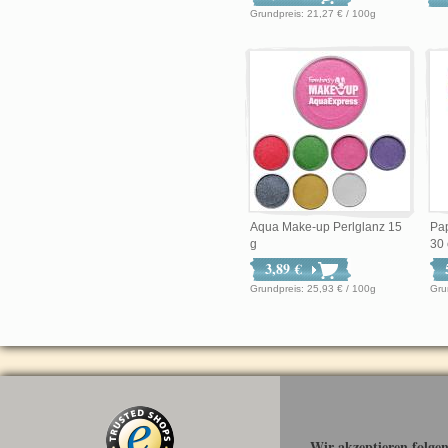
Grundpreis: 21,27 € / 100g
Aqua Make-up Perlglanz 15
Pap
g
30
3,89 €
Grundpreis: 25,93 € / 100g
Wir akzeptieren folge