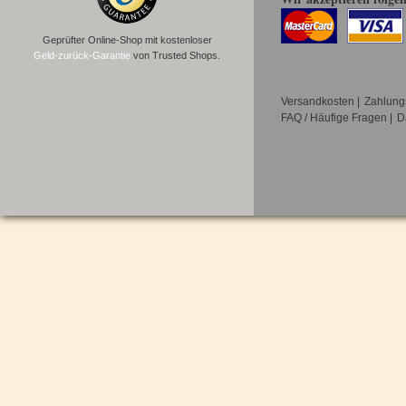
Geprüfter Online-Shop mit kostenloser
Geld-zurück-Garantie
von Trusted Shops.
Versandkosten
|
Zahlung
FAQ / Häufige Fragen
|
D