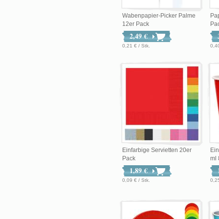
Wabenpapier-Picker Palme
Pa
12er Pack
Pa
2,49 €
0,21 € / Stk.
0,40
Einfarbige Servietten 20er
Ein
Pack
ml 
1,89 €
0,09 € / Stk.
0,25