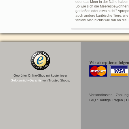
oder das Meer in der Nähe haben,
So wie sich die Meeresbewohner i
genießen oder etwa nicht? Apropo
auch andere karibische Tiere, wie
fehlen! Also nichts wie ran an di
Wir akzeptieren folge
Geprüfter Online-Shop mit kostenloser
Geld-zurück-Garantie
von Trusted Shops.
Versandkosten
|
Zahlung
FAQ / Häufige Fragen
|
D