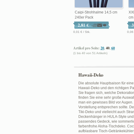
Caipi-Strohhalme 14,5 cm
XX
240er Pack
cm
2,81 €
3
0,01 € / Stk.
0,06 
Artikel pro Seite:
20
,
40
,
60
(1 bis 40 von 51 Artikeln)
Hawaii-Deko
Die absolute Hauptsaison für eine 
Hawaii-Deko und den richtigen Pa
Sie fragen sich, welche Dekoratio
finden Sie eine sehr große Auswah
man ein gewisses Bild vor Augen
Vorstellung entsprechen sollte. 
Tiki-Deko und vielleicht auch Str
Deckenhänger in HULA-Style und A
passendes Gedeck, wie sommerlich
farbenfrohe Aloha-Tischdeko. Cock
aufblasbare Tisch-Getränkekühler