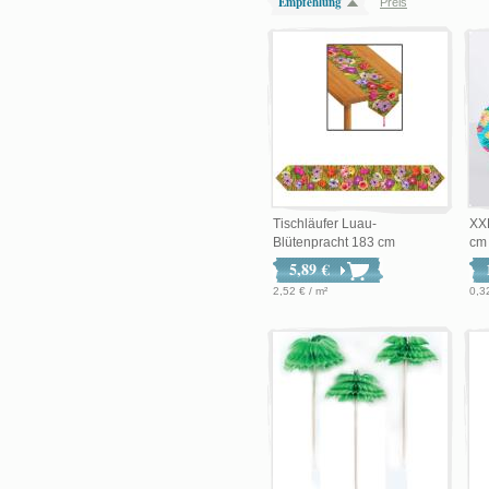
Empfehlung
Preis
Tischläufer Luau-
XXL
Blütenpracht 183 cm
cm
5,89 €
2,52 € / m²
0,32