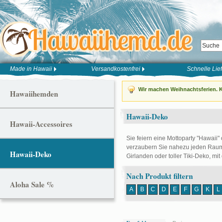
Made in Hawaii
Versandkostenfrei
Schnelle Lie
Wir machen Weihnachtsferien. K
Hawaiihemden
Hawaii-Deko
Hawaii-Accessoires
Sie feiern eine Mottoparty "Hawaii"
verzaubern Sie nahezu jeden Raum 
Hawaii-Deko
Girlanden oder toller Tiki-Deko, mit
Nach Produkt filtern
Aloha Sale %
A
B
C
D
E
F
G
K
L