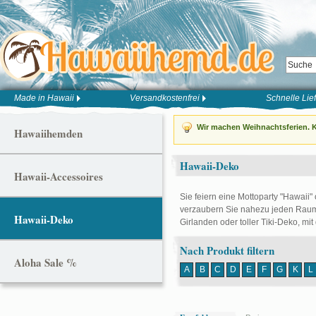
Made in Hawaii
Versandkostenfrei
Schnelle Lie
Wir machen Weihnachtsferien. K
Hawaiihemden
Hawaii-Deko
Hawaii-Accessoires
Sie feiern eine Mottoparty "Hawaii"
verzaubern Sie nahezu jeden Raum 
Hawaii-Deko
Girlanden oder toller Tiki-Deko, mit
Nach Produkt filtern
Aloha Sale %
A
B
C
D
E
F
G
K
L