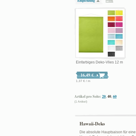
Empfehlung
Preis
Einfarbiges Deko-Vlies 12 m
16,49 €
1,37 € / m
Artikel pro Seite:
20
,
40
,
60
(1 Artikel)
Hawaii-Deko
Die absolute Hauptsaison für eine 