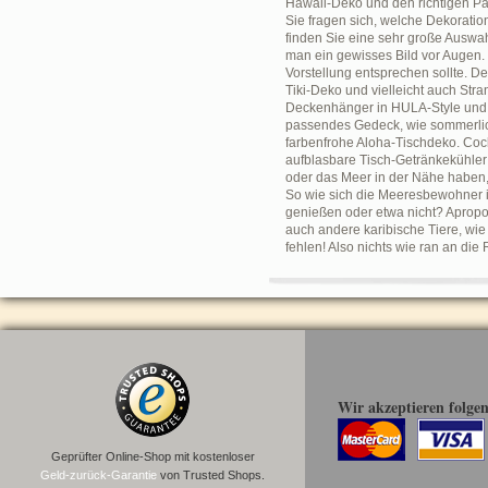
Hawaii-Deko und den richtigen Pa
Sie fragen sich, welche Dekoratio
finden Sie eine sehr große Auswah
man ein gewisses Bild vor Augen
Vorstellung entsprechen sollte. 
Tiki-Deko und vielleicht auch Str
Deckenhänger in HULA-Style und A
passendes Gedeck, wie sommerlich
farbenfrohe Aloha-Tischdeko. Cock
aufblasbare Tisch-Getränkekühler
oder das Meer in der Nähe haben,
So wie sich die Meeresbewohner i
genießen oder etwa nicht? Apropo
auch andere karibische Tiere, wie
fehlen! Also nichts wie ran an di
Wir akzeptieren folge
Geprüfter Online-Shop mit kostenloser
Geld-zurück-Garantie
von Trusted Shops.