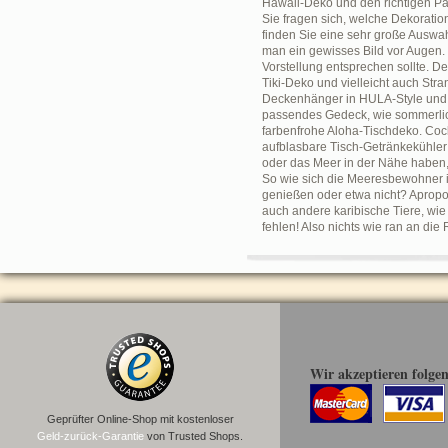
Hawaii-Deko und den richtigen Pa
Sie fragen sich, welche Dekoratio
finden Sie eine sehr große Auswah
man ein gewisses Bild vor Augen
Vorstellung entsprechen sollte. 
Tiki-Deko und vielleicht auch Str
Deckenhänger in HULA-Style und A
passendes Gedeck, wie sommerlich
farbenfrohe Aloha-Tischdeko. Cock
aufblasbare Tisch-Getränkekühler
oder das Meer in der Nähe haben,
So wie sich die Meeresbewohner i
genießen oder etwa nicht? Apropo
auch andere karibische Tiere, wie
fehlen! Also nichts wie ran an di
Wir akzeptieren folge
Geprüfter Online-Shop mit kostenloser
Geld-zurück-Garantie
von Trusted Shops.