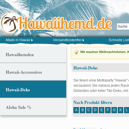
Made in Hawaii
Versandkostenfrei
Schnelle Lie
Wir machen Weihnachtsferien. K
Hawaiihemden
Hawaii-Deko
Hawaii-Accessoires
Sie feiern eine Mottoparty "Hawaii"
verzaubern Sie nahezu jeden Raum 
Hawaii-Deko
Girlanden oder toller Tiki-Deko, mit
Nach Produkt filtern
Aloha Sale %
A
B
C
D
E
F
G
K
L