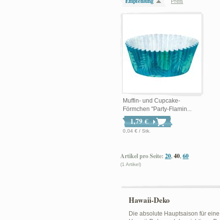
Empfehlung
Preis
Muffin- und Cupcake-
Förmchen "Party-Flamin...
1,79 €
0,04 € / Stk.
Artikel pro Seite:
20
,
40
,
60
(1 Artikel)
Hawaii-Deko
Die absolute Hauptsaison für eine 