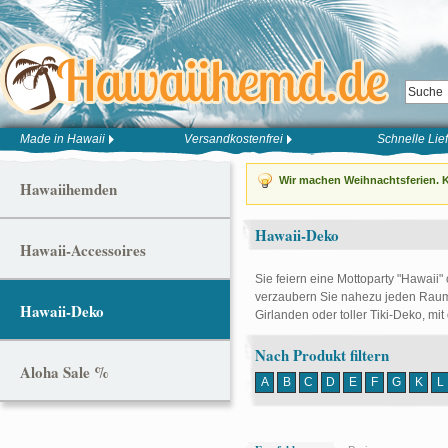
Made in Hawaii
Versandkostenfrei
Schnelle Lie
Wir machen Weihnachtsferien. K
Hawaiihemden
Hawaii-Deko
Hawaii-Accessoires
Sie feiern eine Mottoparty "Hawaii"
verzaubern Sie nahezu jeden Raum 
Hawaii-Deko
Girlanden oder toller Tiki-Deko, mit
Nach Produkt filtern
Aloha Sale %
A
B
C
D
E
F
G
K
L