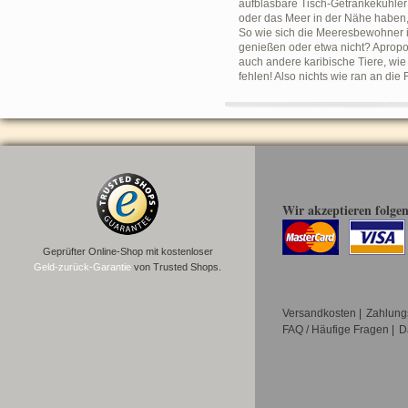
aufblasbare Tisch-Getränkekühler
oder das Meer in der Nähe haben,
So wie sich die Meeresbewohner i
genießen oder etwa nicht? Apropo
auch andere karibische Tiere, wie
fehlen! Also nichts wie ran an di
Wir akzeptieren folge
Geprüfter Online-Shop mit kostenloser
Geld-zurück-Garantie
von Trusted Shops.
Versandkosten
|
Zahlung
FAQ / Häufige Fragen
|
D