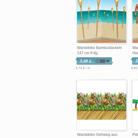
Wanddeko Bambusfackeln
Wa
147 cm 9-tlg.
Hul
5,49 €
5
3,73 € / m
3,66
Wanddeko Gehweg aus
Pa