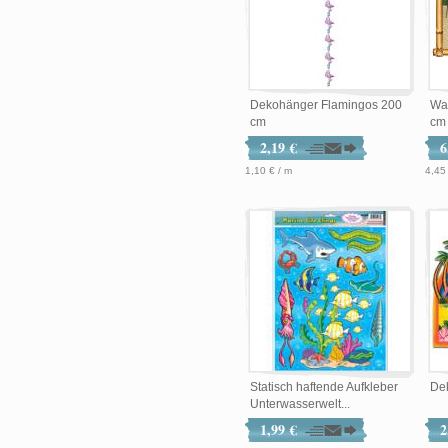
Dekohänger Flamingos 200
Wa
cm
cm
2,19 €
6
1,10 € / m
4,45
Statisch haftende Aufkleber
Dek
Unterwasserwelt...
1,99 €
2