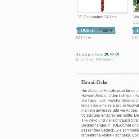
3D-Dekopalme 240 cm
Wan
3,6
19,90 €
1
8,29 € / m
2,30 
Artikel pro Seite:
20
,
40
,
60
(1 bis 40 von 405 Artikeln)
Hawaii-Deko
Die absolute Hauptsaison für eine 
Hawaii-Deko und den richtigen Pa
Sie fragen sich, welche Dekoratio
finden Sie eine sehr große Auswah
man ein gewisses Bild vor Augen
Vorstellung entsprechen sollte. 
Tiki-Deko und vielleicht auch Str
Deckenhänger in HULA-Style und A
passendes Gedeck, wie sommerlich
farbenfrohe Aloha-Tischdeko. Cock