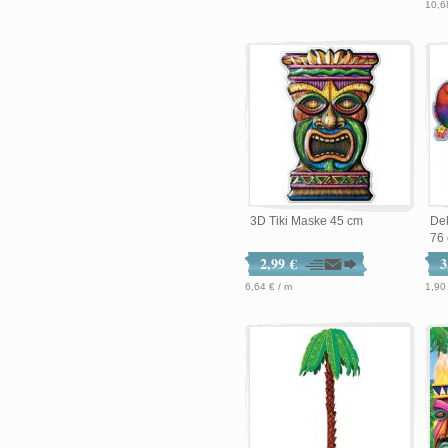
10,6
3D Tiki Maske 45 cm
De
76 
2,99 €
3
6,64 € / m
1,90 