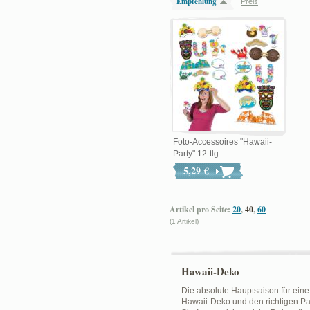
Empfehlung
Preis
Foto-Accessoires "Hawaii-
Party" 12-tlg.
5,29 €
Artikel pro Seite:
20
,
40
,
60
(1 Artikel)
Hawaii-Deko
Die absolute Hauptsaison für eine 
Hawaii-Deko und den richtigen Pa