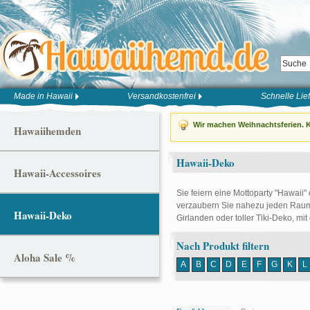
Made in Hawaii
Versandkostenfrei
Schnelle Lie
Wir machen Weihnachtsferien. K
Hawaiihemden
Hawaii-Deko
Hawaii-Accessoires
Sie feiern eine Mottoparty "Hawaii"
verzaubern Sie nahezu jeden Raum 
Hawaii-Deko
Girlanden oder toller Tiki-Deko, mit
Nach Produkt filtern
Aloha Sale %
A
B
C
D
E
F
G
K
L