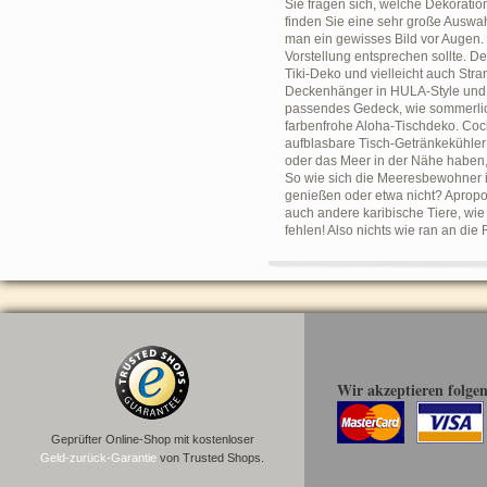
Sie fragen sich, welche Dekoratio
finden Sie eine sehr große Auswah
man ein gewisses Bild vor Augen
Vorstellung entsprechen sollte. 
Tiki-Deko und vielleicht auch Str
Deckenhänger in HULA-Style und A
passendes Gedeck, wie sommerlich
farbenfrohe Aloha-Tischdeko. Cock
aufblasbare Tisch-Getränkekühler
oder das Meer in der Nähe haben,
So wie sich die Meeresbewohner i
genießen oder etwa nicht? Apropo
auch andere karibische Tiere, wie
fehlen! Also nichts wie ran an di
Wir akzeptieren folge
Geprüfter Online-Shop mit kostenloser
Geld-zurück-Garantie
von Trusted Shops.