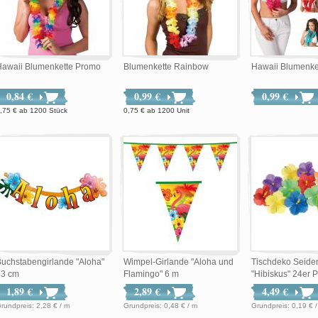
Hawaii Blumenkette Promo
Blumenkette Rainbow
Hawaii Blumenke
0,84 €
0,99 €
0,99 €
,75 €
ab
1200 Stück
0,75 €
ab
1200 Unit
uchstabengirlande "Aloha"
Wimpel-Girlande "Aloha und
Tischdeko Seid
83 cm
Flamingo" 6 m
"Hibiskus" 24er 
1,89 €
2,89 €
4,49 €
Grundpreis: 2,28 € / m
Grundpreis: 0,48 € / m
Grundpreis: 0,19