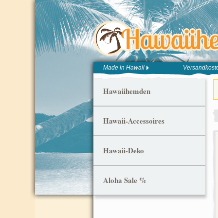
Made in Hawaii
Versandkoste
Hawaiihemden
Hawaii-Accessoires
Hawaii-Deko
Aloha Sale %