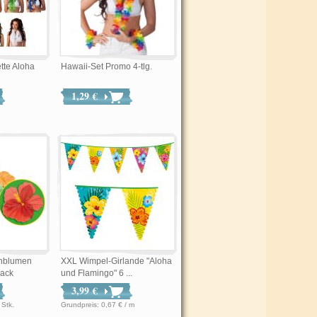
tte Aloha
Hawaii-Set Promo 4-tlg.
1,29 €
enblumen
XXL Wimpel-Girlande "Aloha
Pack
und Flamingo" 6 ...
3,99 €
 € / Stk.
Grundpreis: 0,67 € / m