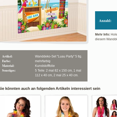
Anzahl:
Mehr Info:
Hole
diesem Wandde
Artikel:
Wanddeko-Set "Luau Party" 5 tlg.
Farbe:
mehrfarbig
Material:
Kunststofffolie
Sonstiges:
5 Teile: 2 mal 82 x 150 cm, 1 mal
112 x 40 cm, 2 mal 25 x 40 cm.
Sie könnten auch an folgenden Artikeln interessiert sein