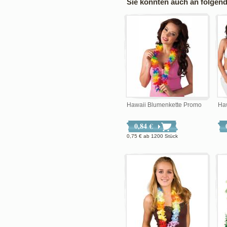
Sie könnten auch an folgende
Hawaii Blumenkette Promo
Haw
0,84 €
0,75 €
ab
1200 Stück