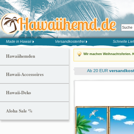
Made in Hawaii
Versandkostenfrei
Schnelle Lie
Wir machen Weihnachtsferien. K
Hawaiihemden
Ab 20 EUR
versandkost
Hawaii-Accessoires
Hawaii-Deko
Aloha Sale %