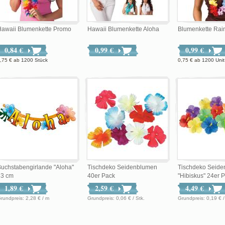
Hawaii Blumenkette Promo
Hawaii Blumenkette Aloha
Blumenkette Ra
0,84 €
0,99 €
0,99 €
,75 €
ab
1200 Stück
0,75 €
ab
1200 Unit
uchstabengirlande "Aloha"
Tischdeko Seidenblumen
Tischdeko Seid
83 cm
40er Pack
"Hibiskus" 24er 
1,89 €
2,59 €
4,49 €
Grundpreis: 2,28 € / m
Grundpreis: 0,06 € / Stk.
Grundpreis: 0,19