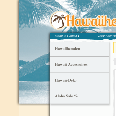
Made in Hawaii
Versandkoste
Hawaiihemden
Hawaii-Accessoires
Hawaii-Deko
Aloha Sale %