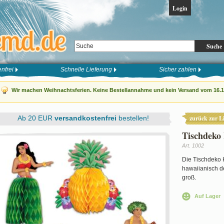
Login
Suche
nfrei
Schnelle Lieferung
Sicher zahlen
Wir machen Weihnachtsferien. Keine Bestellannahme und kein Versand vom 16.12
Ab 20 EUR
versandkostenfrei
bestellen!
zurück zur Li
Tischdeko 
Art. 1002
Die Tischdeko 
hawaiianisch de
groß.
Auf Lager