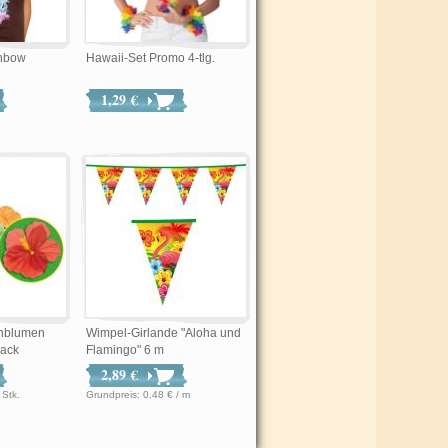
inbow
Hawaii-Set Promo 4-tlg.
1,29 €
enblumen
Wimpel-Girlande "Aloha und
Pack
Flamingo" 6 m
2,89 €
 € / Stk.
Grundpreis: 0,48 € / m