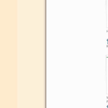
0
W
F