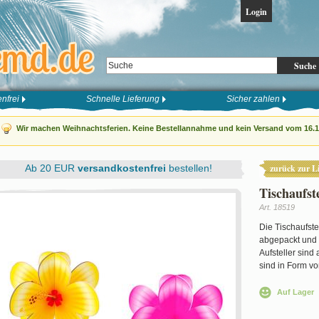
Login
Suche
nfrei
Schnelle Lieferung
Sicher zahlen
Wir machen Weihnachtsferien. Keine Bestellannahme und kein Versand vom 16.12
Ab 20 EUR
versandkostenfrei
bestellen!
zurück zur Li
Tischaufst
Art. 18519
Die Tischaufste
abgepackt und 
Aufsteller sind
sind in Form vo
Auf Lager