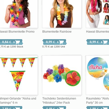
Hawaii Blumenkette Promo
Blumenkette Rainbow
Hawaii Blumenke
0,84 €
0,99 €
0,99 €
,75 €
ab
1200 Stück
0,75 €
ab
1200 Unit
impel-Girlande "Aloha und
Tischdeko Seidenblumen
Raumdeko "Aloh
lamingo" 6 m
"Hibiskus" 24er Pack
Party" 36 cm
2,89 €
4,49 €
1,99 €