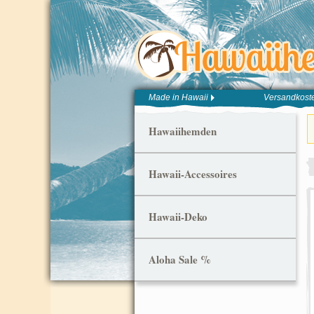
Made in Hawaii
Versandkoste
Hawaiihemden
Hawaii-Accessoires
Hawaii-Deko
Aloha Sale %