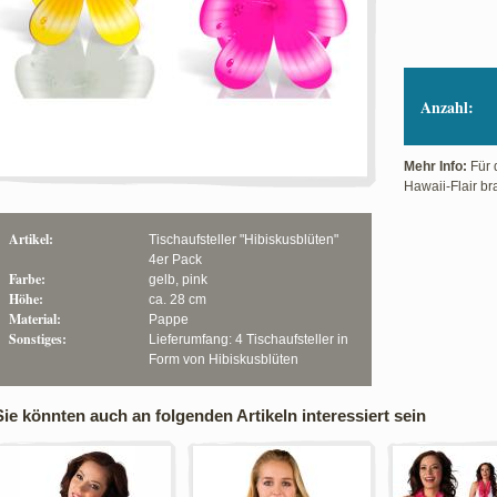
Anzahl:
Mehr Info:
Für 
Hawaii-Flair br
Artikel:
Tischaufsteller "Hibiskusblüten"
4er Pack
Farbe:
gelb, pink
Höhe:
ca. 28 cm
Material:
Pappe
Sonstiges:
Lieferumfang: 4 Tischaufsteller in
Form von Hibiskusblüten
Sie könnten auch an folgenden Artikeln interessiert sein