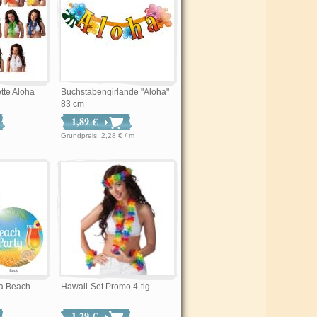
tte Aloha
Buchstabengirlande "Aloha"
83 cm
1,89 €
Grundpreis: 2,28 € / m
a Beach
Hawaii-Set Promo 4-tlg.
1,29 €