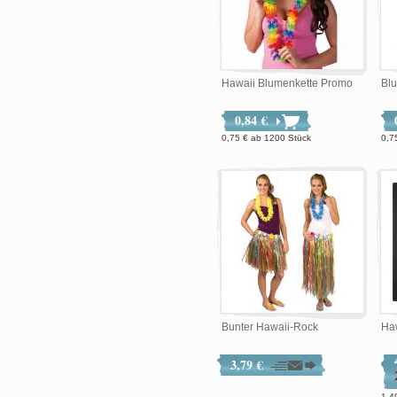
Hawaii Blumenkette Promo
Bl
0,84 €
0,75 €
ab
1200 Stück
0,7
Bunter Hawaii-Rock
Ha
3,79 €
1,4