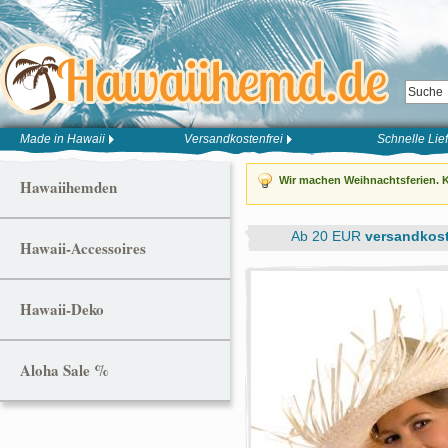
Made in Hawaii
Versandkostenfrei
Schnelle Lie
Wir machen Weihnachtsferien. K
Hawaiihemden
Ab 20 EUR
versandkost
Hawaii-Accessoires
Hawaii-Deko
Aloha Sale %