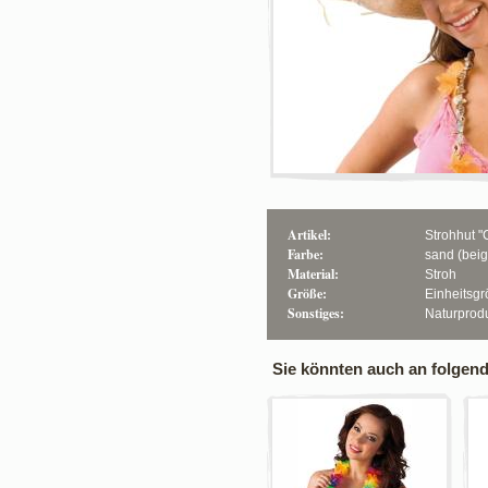
Artikel:
Strohhut "
Farbe:
sand (beig
Material:
Stroh
Größe:
Einheitsg
Sonstiges:
Naturprod
Sie könnten auch an folgende