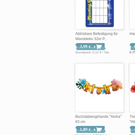
Ablösbare Befestigung für
Ha
Wanddeko 32er P...
3,99 €
Grundpreis: 0,12 € / Stk.
0,7
Buchstabengirlande "Aloha"
Ti
83 cm
"Hi
1,89 €