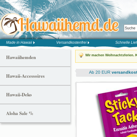
Made in Hawaii
Versandkostenfrei
Schnelle Lie
Wir machen Weihnachtsferien. K
Hawaiihemden
Ab 20 EUR
versandkost
Hawaii-Accessoires
Hawaii-Deko
Aloha Sale %