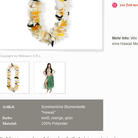
zur Zeit au
Mehr Info:
Wie 
eine Hawaii Mot
Copyright by Widmann S.R.L.
Artikel:
Sommerliche Blumenkette
"Hawaii"
Farbe:
weiß, orange, grün
Material:
100% Polyester