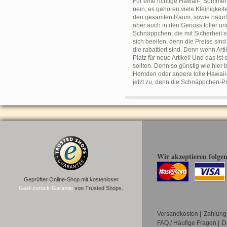
Für eine richtige Hawaii-, Sommer
nein, es gehören viele Kleinigkeit
den gesamten Raum, sowie natürlic
aber auch in den Genuss toller un
Schnäppchen, die mit Sicherheit se
sich beeilen, denn die Preise sind
die rabattiert sind. Denn wenn Ar
Platz für neue Artikel! Und das i
sollten. Denn so günstig wie hier
Hemden oder andere tolle Hawaii-
jetzt zu, denn die Schnäppchen-P
Wir akzeptieren folge
Geprüfter Online-Shop mit kostenloser
Geld-zurück-Garantie
von Trusted Shops.
Versandkosten
|
Zahlung
FAQ / Häufige Fragen
|
D