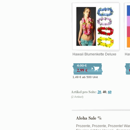
Hawaii Blumenkette Deluxe
Haw
4,90 €
2,99 €
1,49 €
ab
500 Unit
Artikel pro Seite:
20
,
40
,
60
(2 Artikel)
Aloha Sale %
Prozente, Prozente, Prozente! Wa