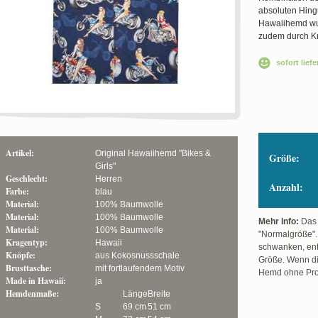
absoluten Hingu
Hawaiihemd wurd
zudem durch Kn
sofort liefe
Artikel:
Original Hawaiihemd "Bikes &
Größe:
Girls"
Geschlecht:
Herren
Anzahl:
Farbe:
blau
Material:
100% Baumwolle
Material:
100% Baumwolle
Mehr Info:
Das 
Material:
100% Baumwolle
"Normalgröße".
Kragentyp:
Hawaii
schwanken, ents
Knöpfe:
aus Kokosnussschale
Größe. Wenn di
Brusttasche:
mit fortlaufendem Motiv
Hemd ohne Pro
Made in Hawaii:
ja
Hemdenmaße:
Länge
Breite
S
69 cm
51 cm