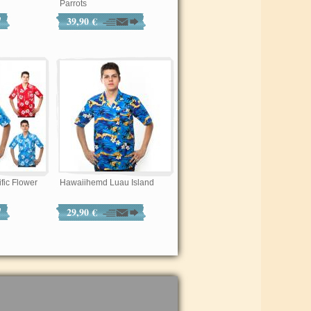
Parrots
39,90 €
fic Flower
Hawaiihemd Luau Island
29,90 €