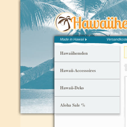
Made in Hawaii
Versandkoste
Hawaiihemden
Hawaii-Accessoires
Hawaii-Deko
Aloha Sale %