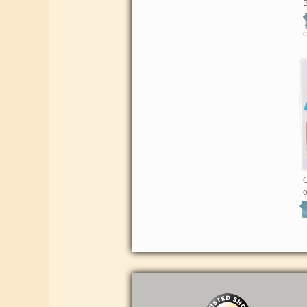
B
O
o