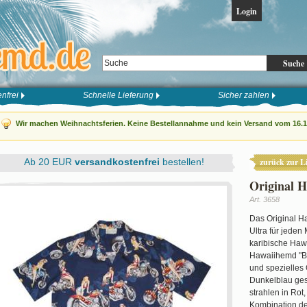
Login
Suche
nfrei
Schnelle Lieferung
Sicher zahlen
Wir machen Weihnachtsferien. Keine Bestellannahme und kein Versand vom 16.12
Ab 20 EUR
versandkostenfrei
bestellen!
zurück zur Li
Original 
Art. 3658
Das Original Ha
Ultra für jeden
karibische Hawa
Hawaiihemd "Bike
und spezielles 
Dunkelblau gest
strahlen in Rot
Kombination d