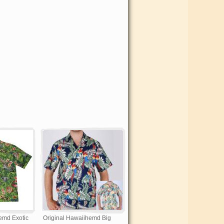
emd Exotic
Original Hawaiihemd Big