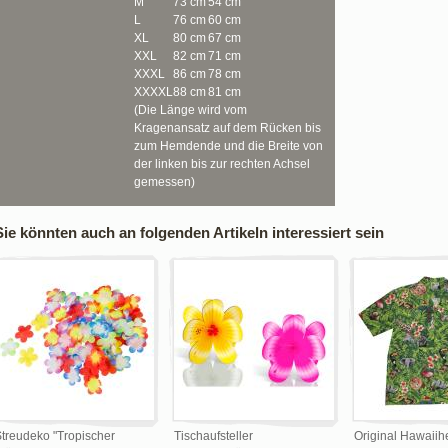
M
73 cm
54 cm
L
76 cm
60 cm
XL
80 cm
67 cm
XXL
82 cm
71 cm
XXXL
86 cm
78 cm
XXXXL
88 cm
81 cm
(Die Länge wird vom
Kragenansatz auf dem Rücken bis
zum Hemdende und die Breite von
der linken bis zur rechten Achsel
gemessen)
Sie könnten auch an folgenden Artikeln interessiert sein
treudeko "Tropischer
Tischaufsteller
Original Hawaiih