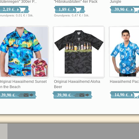
lütenregen" 300er P...
"Hibiskusblüten" 4er Pack
Jungle
2,19 €
1,89 €
39,90 €
Grundpreis: 0,01 € / Stk.
Grundpreis: 0,47 € / Stk.
riginal Hawaiihemd Sunset
Original Hawaiihemd Aloha
Hawaiihemd Paci
n the Beach
Beer
14,90 €
39,90 €
39,90 €