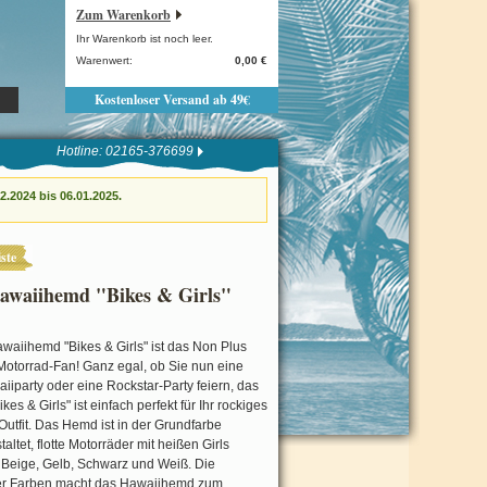
Zum Warenkorb
Ihr Warenkorb ist noch leer.
Warenwert:
0,00 €
Kostenloser Versand ab 49€
Hotline: 02165-376699
.2024 bis 06.01.2025.
ste
Hawaiihemd "Bikes & Girls"
waiihemd "Bikes & Girls" ist das Non Plus
 Motorrad-Fan! Ganz egal, ob Sie nun eine
iiparty oder eine Rockstar-Party feiern, das
s & Girls" ist einfach perfekt für Ihr rockiges
Outfit. Das Hemd ist in der Grundfarbe
altet, flotte Motorräder mit heißen Girls
, Beige, Gelb, Schwarz und Weiß. Die
er Farben macht das Hawaiihemd zum