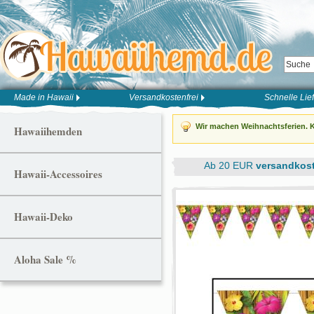
Made in Hawaii
Versandkostenfrei
Schnelle Lie
Wir machen Weihnachtsferien. K
Hawaiihemden
Ab 20 EUR
versandkost
Hawaii-Accessoires
Hawaii-Deko
Aloha Sale %