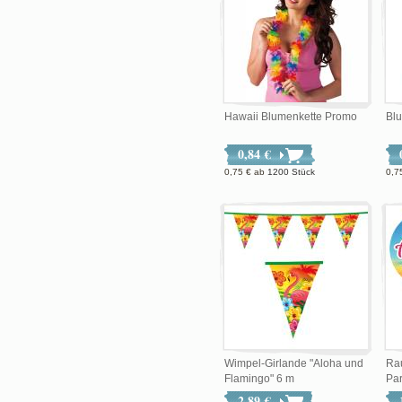
Hawaii Blumenkette Promo
Bl
0,84 €
0,75 €
ab
1200 Stück
0,7
Wimpel-Girlande "Aloha und
Ra
Flamingo" 6 m
Par
2,89 €