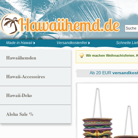
Made in Hawaii
Versandkostenfrei
Schnelle Lie
Wir machen Weihnachtsferien. K
Hawaiihemden
Ab 20 EUR
versandkost
Hawaii-Accessoires
Hawaii-Deko
Aloha Sale %