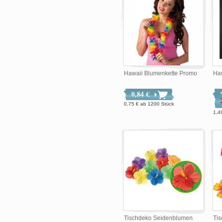
Hawaii Blumenkette Promo
Ha
0,84 €
0,75 €
ab
1200 Stück
1,4
Tischdeko Seidenblumen
Ti