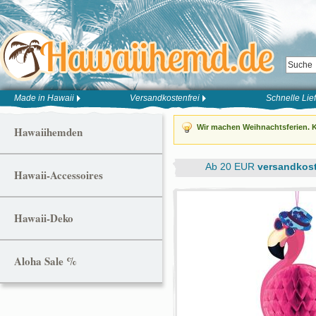
Made in Hawaii
Versandkostenfrei
Schnelle Lie
Wir machen Weihnachtsferien. K
Hawaiihemden
Ab 20 EUR
versandkost
Hawaii-Accessoires
Hawaii-Deko
Aloha Sale %