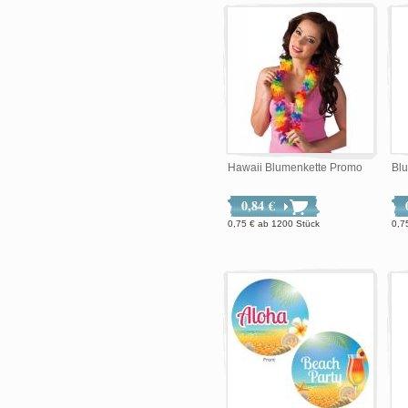
Hawaii Blumenkette Promo
Bl
0,84 €
0,75 €
ab
1200 Stück
0,7