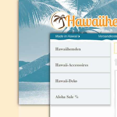
Made in Hawaii
Versandkoste
Hawaiihemden
Hawaii-Accessoires
Hawaii-Deko
Aloha Sale %