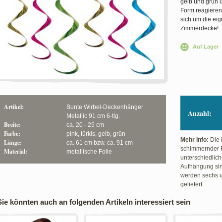
gelb und grün u
Form reagieren
sich um die eig
Zimmerdecke!
Auf Lager
Artikel:
Bunte Wirbel-Deckenhänger
Anzahl:
Metallic 91 cm 6-tlg.
Breite:
ca. 20 - 25 cm
Farbe:
pink, türkis, gelb, grün
Mehr Info:
Die 
Länge:
ca. 61 cm bzw. ca. 91 cm
schimmernder F
Material:
metallische Folie
unterschiedlich
Aufhängung sin
werden sechs u
geliefert.
Sie könnten auch an folgenden Artikeln interessiert sein