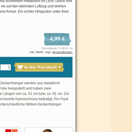
nd schimmern metallisch im Licht. Durch ihre
 sie auf den kleinsten Luftzug und drehen
ene Achse. Ein echter Hingucker unter Ihrer
4,99 €
Grundpreis: 5,48 € / m
inkl. MwSt. zzgl.
Versandkosten
In den Warenkorb
Deckenhänger werden aus metallisch
olie hergestellt und haben zwei
e Längen von ca. 61 cm bzw. ca. 91 cm. Zur
d bereits Nylonschnüre befestigt. Pro Pack
nterschiedliche Wirbel-Deckenhänger