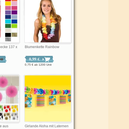
decke 137 x
Blumenkette Rainbow
0,99 €
0,75 €
ab
1200 Unit
e aus
Girlande Aloha mit Laternen