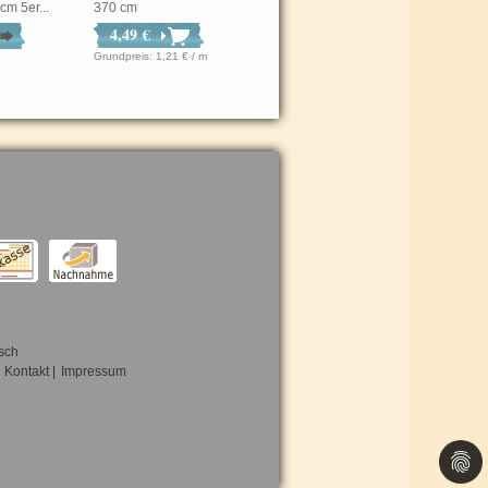
m 5er...
370 cm
4,49 €
Grundpreis: 1,21 € / m
sch
Kontakt
|
Impressum