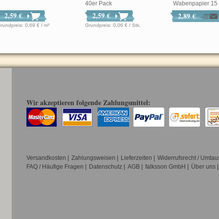
40er Pack
Wabenpapier 15 c
2,59 €
2,59 €
2,89 €
Grundpreis: 0,69 € / m²
Grundpreis: 0,06 € / Stk.
Wir akzeptieren folgende Zahlungsmittel:
Versandkosten
|
Zahlungsweisen
|
Lieferzeiten
|
Widerrufsrecht / Umtau
FAQ / Häufige Fragen
|
Datenschutz
|
AGB
|
falksson GmbH
|
Über uns
|