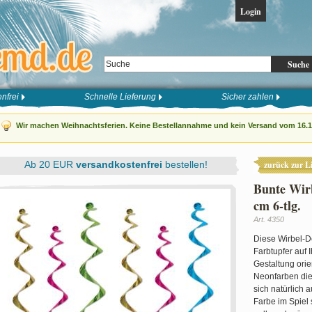
Login
Suche
nfrei
Schnelle Lieferung
Sicher zahlen
Wir machen Weihnachtsferien. Keine Bestellannahme und kein Versand vom 16.12
Ab 20 EUR
versandkostenfrei
bestellen!
zurück zur Li
Bunte Wir
cm 6-tlg.
Art. 4350
Diese Wirbel-D
Farbtupfer auf 
Gestaltung orien
Neonfarben die
sich natürlich 
Farbe im Spiel s