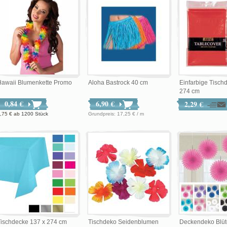
Hawaii Blumenkette Promo
Aloha Bastrock 40 cm
Einfarbige Tisch
274 cm
0,84 €
6,90 €
2,29 €
,75 €
ab
1200 Stück
Grundpreis: 17,25 € / m
ischdecke 137 x 274 cm
Tischdeko Seidenblumen
Deckendeko Blüt