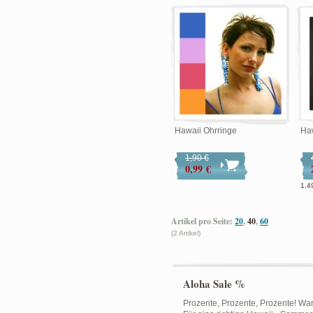
Hawaii Ohrringe
Ha
1,90 €
0,99 €
1,4
Artikel pro Seite:
20
,
40
,
60
(2 Artikel)
Aloha Sale %
Prozente, Prozente, Prozente! Wa