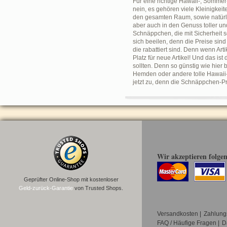
Für eine richtige Hawaii-, Sommer
nein, es gehören viele Kleinigkeit
den gesamten Raum, sowie natürlic
aber auch in den Genuss toller un
Schnäppchen, die mit Sicherheit se
sich beeilen, denn die Preise sind
die rabattiert sind. Denn wenn Ar
Platz für neue Artikel! Und das i
sollten. Denn so günstig wie hier
Hemden oder andere tolle Hawaii-
jetzt zu, denn die Schnäppchen-P
Wir akzeptieren folge
Geprüfter Online-Shop mit kostenloser
Geld-zurück-Garantie
von Trusted Shops.
Versandkosten
|
Zahlung
FAQ / Häufige Fragen
|
D