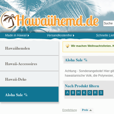
Made in Hawaii
Versandkostenfrei
Schnelle Lie
Wir machen Weihnachtsferien. K
Hawaiihemden
Aloha Sale %
Hawaii-Accessoires
Achtung - Sonderangebote! Hier gib
hawaiianische Volk, die Polynesie
Hawaii-Deko
Nach Produkt filtern
A
B
H
K
O
R
S
Aloha Sale %
Preis
Empfehlung