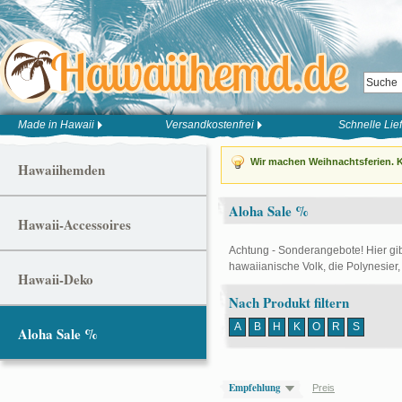
Made in Hawaii
Versandkostenfrei
Schnelle Lie
Wir machen Weihnachtsferien. K
Hawaiihemden
Aloha Sale %
Hawaii-Accessoires
Achtung - Sonderangebote! Hier gib
hawaiianische Volk, die Polynesie
Hawaii-Deko
Nach Produkt filtern
A
B
H
K
O
R
S
Aloha Sale %
Empfehlung
Preis