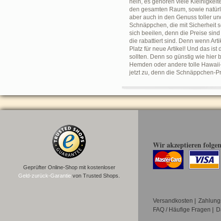
nein, es gehören viele Kleinigkeit
den gesamten Raum, sowie natürlic
aber auch in den Genuss toller un
Schnäppchen, die mit Sicherheit se
sich beeilen, denn die Preise sind
die rabattiert sind. Denn wenn Ar
Platz für neue Artikel! Und das i
sollten. Denn so günstig wie hier
Hemden oder andere tolle Hawaii-
jetzt zu, denn die Schnäppchen-P
Wir akzeptieren folge
Geprüfter Online-Shop mit kostenloser
Geld-zurück-Garantie
von Trusted Shops.
Versandkosten
|
Zahlung
FAQ / Häufige Fragen
|
D