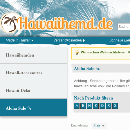
Made in Hawaii
Versandkostenfrei
Schnelle Lie
Wir machen Weihnachtsferien. K
Hawaiihemden
Aloha Sale %
Hawaii-Accessoires
Achtung - Sonderangebote! Hier gib
hawaiianische Volk, die Polynesie
Hawaii-Deko
Nach Produkt filtern
A
B
H
K
O
R
S
Aloha Sale %
Preis
Empfehlung