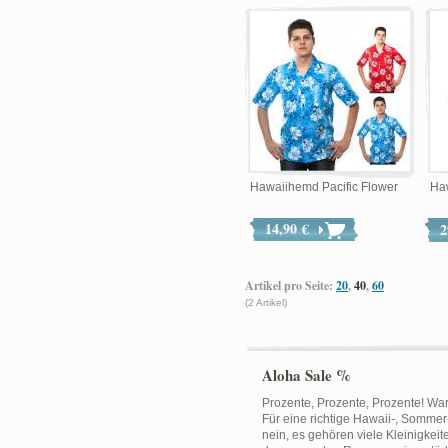
Hawaiihemd Pacific Flower
Ha
14,90 €
2
Artikel pro Seite:
20
,
40
,
60
(2 Artikel)
Aloha Sale %
Prozente, Prozente, Prozente! Wa
Für eine richtige Hawaii-, Sommer
nein, es gehören viele Kleinigkeit