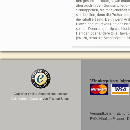
den gesamten Raum, sowie natürlic
aber auch in den Genuss toller un
Schnäppchen, die mit Sicherheit se
sich beeilen, denn die Preise sind
die rabattiert sind. Denn wenn Ar
Platz für neue Artikel! Und das i
sollten. Denn so günstig wie hier
Hemden oder andere tolle Hawaii-
jetzt zu, denn die Schnäppchen-P
Wir akzeptieren folge
Geprüfter Online-Shop mit kostenloser
Geld-zurück-Garantie
von Trusted Shops.
Versandkosten
|
Zahlung
FAQ / Häufige Fragen
|
D