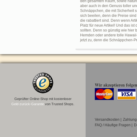
den gesamten Raum, sowie natürlic
aber auch in den Genuss toller un
Schnäppchen, die mit Sicherheit se
sich beeilen, denn die Preise sind
die rabattiert sind. Denn wenn Ar
Platz für neue Artikel! Und das i
sollten. Denn so günstig wie hier
Hemden oder andere tolle Hawaii-
jetzt zu, denn die Schnäppchen-P
Wir akzeptieren folge
Geprüfter Online-Shop mit kostenloser
Geld-zurück-Garantie
von Trusted Shops.
Versandkosten
|
Zahlung
FAQ / Häufige Fragen
|
D