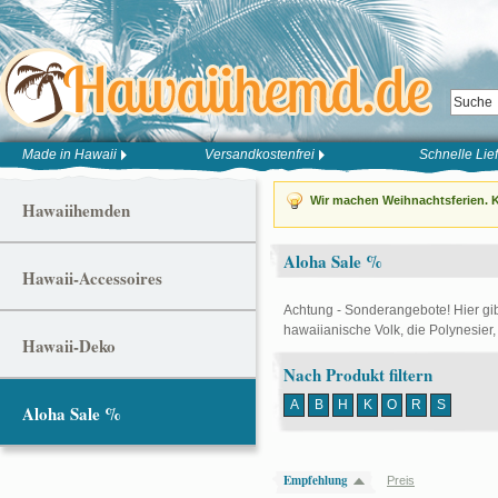
Made in Hawaii
Versandkostenfrei
Schnelle Lie
Wir machen Weihnachtsferien. K
Hawaiihemden
Aloha Sale %
Hawaii-Accessoires
Achtung - Sonderangebote! Hier gib
hawaiianische Volk, die Polynesie
Hawaii-Deko
Nach Produkt filtern
A
B
H
K
O
R
S
Aloha Sale %
Empfehlung
Preis