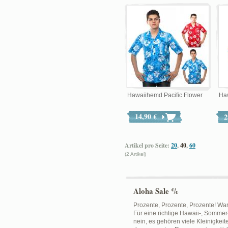
Hawaiihemd Pacific Flower
Ha
14,90 €
2
Artikel pro Seite:
20
,
40
,
60
(2 Artikel)
Aloha Sale %
Prozente, Prozente, Prozente! Wa
Für eine richtige Hawaii-, Sommer
nein, es gehören viele Kleinigkeit