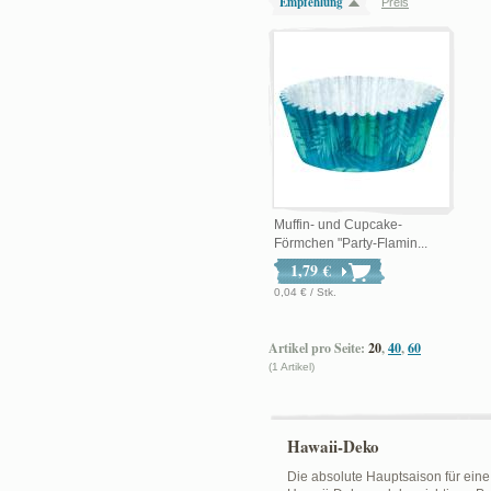
Empfehlung
Preis
Muffin- und Cupcake-
Förmchen "Party-Flamin...
1,79 €
0,04 € / Stk.
Artikel pro Seite:
20
,
40
,
60
(1 Artikel)
Hawaii-Deko
Die absolute Hauptsaison für eine 