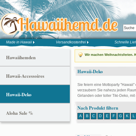
Made in Hawaii
Versandkostenfrei
Schnelle Lie
Wir machen Weihnachtsferien. K
Hawaiihemden
Hawaii-Deko
Hawaii-Accessoires
Sie feiern eine Mottoparty "Hawaii"
verzaubern Sie nahezu jeden Raum 
Hawaii-Deko
Girlanden oder toller Tiki-Deko, mit
Nach Produkt filtern
Aloha Sale %
A
B
C
D
E
F
G
K
L