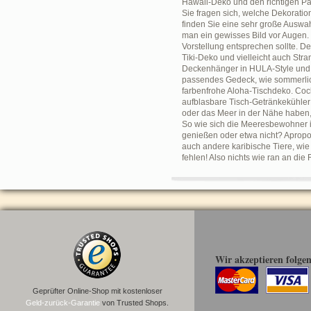
Hawaii-Deko und den richtigen Pa
Sie fragen sich, welche Dekoratio
finden Sie eine sehr große Auswah
man ein gewisses Bild vor Augen
Vorstellung entsprechen sollte. 
Tiki-Deko und vielleicht auch Str
Deckenhänger in HULA-Style und A
passendes Gedeck, wie sommerlich
farbenfrohe Aloha-Tischdeko. Cock
aufblasbare Tisch-Getränkekühler
oder das Meer in der Nähe haben,
So wie sich die Meeresbewohner i
genießen oder etwa nicht? Apropo
auch andere karibische Tiere, wie
fehlen! Also nichts wie ran an di
Wir akzeptieren folge
Geprüfter Online-Shop mit kostenloser
Geld-zurück-Garantie
von Trusted Shops.