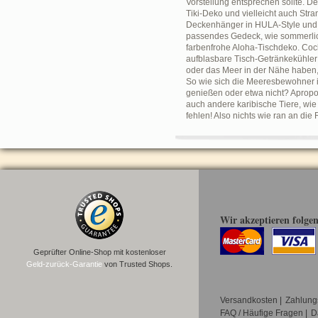
Vorstellung entsprechen sollte. 
Tiki-Deko und vielleicht auch Str
Deckenhänger in HULA-Style und A
passendes Gedeck, wie sommerlich
farbenfrohe Aloha-Tischdeko. Cock
aufblasbare Tisch-Getränkekühler
oder das Meer in der Nähe haben,
So wie sich die Meeresbewohner i
genießen oder etwa nicht? Apropo
auch andere karibische Tiere, wie
fehlen! Also nichts wie ran an di
Wir akzeptieren folge
Geprüfter Online-Shop mit kostenloser
Geld-zurück-Garantie
von Trusted Shops.
Versandkosten
|
Zahlung
FAQ / Häufige Fragen
|
D