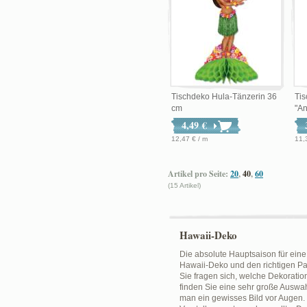
Tischdeko Hula-Tänzerin 36
Ti
cm
"A
4,49 €
12,47 € / m
11,
Artikel pro Seite:
20
,
40
,
60
(15 Artikel)
Hawaii-Deko
Die absolute Hauptsaison für eine 
Hawaii-Deko und den richtigen Pa
Sie fragen sich, welche Dekoratio
finden Sie eine sehr große Auswah
man ein gewisses Bild vor Augen