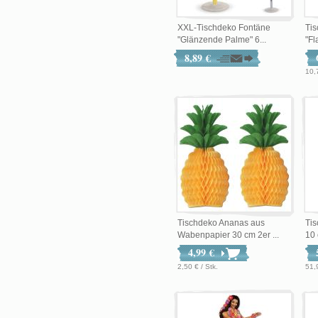
XXL-Tischdeko Fontäne
Ti
"Glänzende Palme" 6...
"Fl
8,89 €
10,
Tischdeko Ananas aus
Ti
Wabenpapier 30 cm 2er ...
10
4,99 €
2,50 € / Stk.
51,