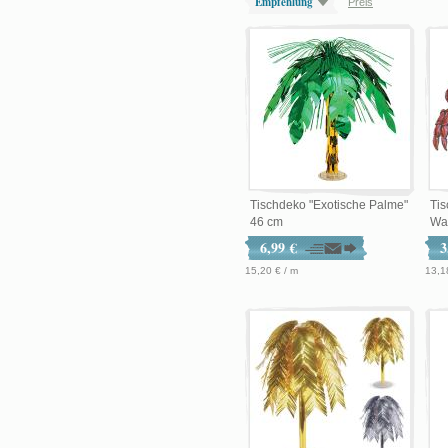
Empfehlung
Preis
Tischdeko "Exotische Palme"
Tis
46 cm
Wa
6,99 €
3
15,20 € / m
13,1