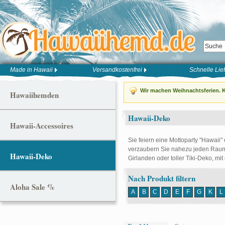
Made in Hawaii
Versandkostenfrei
Schnelle Lie
Wir machen Weihnachtsferien. K
Hawaiihemden
Hawaii-Deko
Hawaii-Accessoires
Sie feiern eine Mottoparty "Hawaii"
verzaubern Sie nahezu jeden Raum 
Hawaii-Deko
Girlanden oder toller Tiki-Deko, mit
Nach Produkt filtern
Aloha Sale %
A
B
C
D
E
F
G
K
L