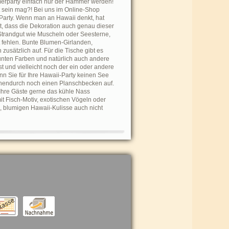
merparty einfach nur der Hammer werden!
nt sein mag?! Bei uns im Online-Shop
e Party. Wenn man an Hawaii denkt, hat
, dass die Dekoration auch genau dieser
Strandgut wie Muscheln oder Seesterne,
t fehlen. Bunte Blumen-Girlanden,
sätzlich auf. Für die Tische gibt es
unten Farben und natürlich auch andere
 und vielleicht noch der ein oder andere
n Sie für Ihre Hawaii-Party keinen See
chendurch noch einen Planschbecken auf.
Ihre Gäste gerne das kühle Nass
t Fisch-Motiv, exotischen Vögeln oder
, blumigen Hawaii-Kulisse auch nicht