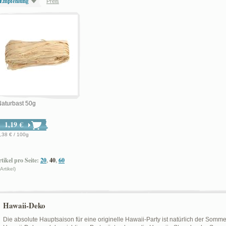
Empfehlung
Preis
aturbast 50g
1,19 €
,38 € / 100g
tikel pro Seite:
20
,
40
,
60
 Artikel)
Hawaii-Deko
Die absolute Hauptsaison für eine originelle Hawaii-Party ist natürlich der Sommer