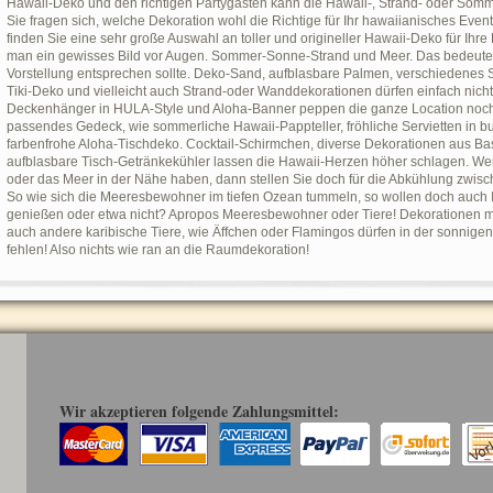
Hawaii-Deko und den richtigen Partygästen kann die Hawaii-, Strand- oder Som
Sie fragen sich, welche Dekoration wohl die Richtige für Ihr hawaiianisches Eve
finden Sie eine sehr große Auswahl an toller und origineller Hawaii-Deko für Ihr
man ein gewisses Bild vor Augen. Sommer-Sonne-Strand und Meer. Das bedeutet
Vorstellung entsprechen sollte. Deko-Sand, aufblasbare Palmen, verschiedenes 
Tiki-Deko und vielleicht auch Strand-oder Wanddekorationen dürfen einfach nich
Deckenhänger in HULA-Style und Aloha-Banner peppen die ganze Location noch zu
passendes Gedeck, wie sommerliche Hawaii-Pappteller, fröhliche Servietten in b
farbenfrohe Aloha-Tischdeko. Cocktail-Schirmchen, diverse Dekorationen aus Bast
aufblasbare Tisch-Getränkekühler lassen die Hawaii-Herzen höher schlagen. Wen
oder das Meer in der Nähe haben, dann stellen Sie doch für die Abkühlung zwis
So wie sich die Meeresbewohner im tiefen Ozean tummeln, so wollen doch auch 
genießen oder etwa nicht? Apropos Meeresbewohner oder Tiere! Dekorationen mi
auch andere karibische Tiere, wie Äffchen oder Flamingos dürfen in der sonnigen
fehlen! Also nichts wie ran an die Raumdekoration!
Wir akzeptieren folgende Zahlungsmittel: