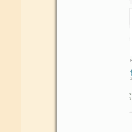
N
2
Ar
(1