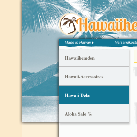
Made in Hawaii
Versandkoste
Hawaiihemden
Hawaii-Accessoires
Hawaii-Deko
Aloha Sale %