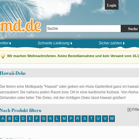
Login
Suche
nfrei
Schnelle Lieferung
Sicher zahlen
Wir machen Weihnachtsferien. Keine Bestellannahme und kein Versand vom 16.12
Hawaii-Deko
Sie feiern eine Mottoparty "Hawaii" oder geben ein Hula-Gartenfest ganz im hawaii
verzaubern Sie nahezu jeden Raum bzw. Ort in eine karibische Kulisse. Von Aloh
Girlanden oder toller Tiki-Deko, mit der richtigen Deko lässt Hawaii grüßen!
Nach Produkt filtern
Fil
A
B
C
D
E
F
G
K
L
M
P
R
S
T
U
V
W