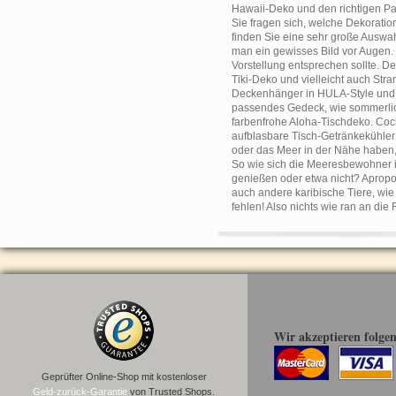
Hawaii-Deko und den richtigen Pa
Sie fragen sich, welche Dekoratio
finden Sie eine sehr große Auswah
man ein gewisses Bild vor Augen
Vorstellung entsprechen sollte. 
Tiki-Deko und vielleicht auch Str
Deckenhänger in HULA-Style und A
passendes Gedeck, wie sommerlich
farbenfrohe Aloha-Tischdeko. Cock
aufblasbare Tisch-Getränkekühler
oder das Meer in der Nähe haben,
So wie sich die Meeresbewohner i
genießen oder etwa nicht? Apropo
auch andere karibische Tiere, wie
fehlen! Also nichts wie ran an di
Wir akzeptieren folge
Geprüfter Online-Shop mit kostenloser
Geld-zurück-Garantie
von Trusted Shops.