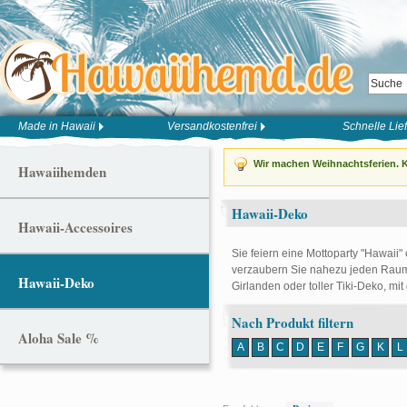
Made in Hawaii
Versandkostenfrei
Schnelle Lie
Wir machen Weihnachtsferien. K
Hawaiihemden
Hawaii-Deko
Hawaii-Accessoires
Sie feiern eine Mottoparty "Hawaii"
verzaubern Sie nahezu jeden Raum 
Hawaii-Deko
Girlanden oder toller Tiki-Deko, mit
Nach Produkt filtern
Aloha Sale %
A
B
C
D
E
F
G
K
L