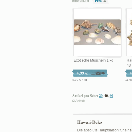
Preis
Empfehlung
Exotische Muscheln 1 kg
Ra
43 
4,99 €
4
4,99 € / kg
11,6
Artikel pro Seite:
20
,
40
,
60
(3 Artikel)
Hawaii-Deko
Die absolute Hauptsaison für eine 