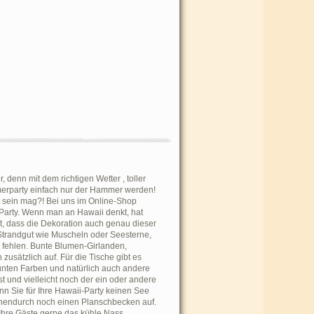
, denn mit dem richtigen Wetter , toller
merparty einfach nur der Hammer werden!
nt sein mag?! Bei uns im Online-Shop
e Party. Wenn man an Hawaii denkt, hat
, dass die Dekoration auch genau dieser
Strandgut wie Muscheln oder Seesterne,
t fehlen. Bunte Blumen-Girlanden,
sätzlich auf. Für die Tische gibt es
unten Farben und natürlich auch andere
 und vielleicht noch der ein oder andere
n Sie für Ihre Hawaii-Party keinen See
chendurch noch einen Planschbecken auf.
Ihre Gäste gerne das kühle Nass