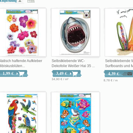
Empfehlung
Preis
tatisch haftende Aufkleber
Selbstklebende WC-
Selbstklebende
ibiskusblüten...
Dekofolie Weißer Hai 35 ...
Surfboards und M
1,99 €
3,49 €
4,39 €
34,90 € / m²
8,78 € / m