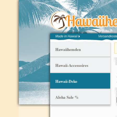
Made in Hawaii
Versandkoste
Hawaiihemden
Hawaii-Accessoires
Hawaii-Deko
Aloha Sale %