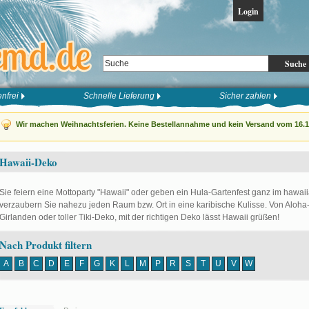
Login
Suche
nfrei
Schnelle Lieferung
Sicher zahlen
Wir machen Weihnachtsferien. Keine Bestellannahme und kein Versand vom 16.12
Hawaii-Deko
Sie feiern eine Mottoparty "Hawaii" oder geben ein Hula-Gartenfest ganz im hawaii
verzaubern Sie nahezu jeden Raum bzw. Ort in eine karibische Kulisse. Von Aloh
Girlanden oder toller Tiki-Deko, mit der richtigen Deko lässt Hawaii grüßen!
Nach Produkt filtern
A
B
C
D
E
F
G
K
L
M
P
R
S
T
U
V
W