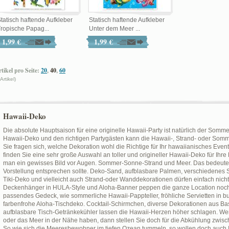
tatisch haftende Aufkleber
Statisch haftende Aufkleber
ropische Papag...
Unter dem Meer ...
1,99 €
1,99 €
tikel pro Seite:
20
,
40
,
60
 Artikel)
Hawaii-Deko
Die absolute Hauptsaison für eine originelle Hawaii-Party ist natürlich der Sommer
Hawaii-Deko und den richtigen Partygästen kann die Hawaii-, Strand- oder Som
Sie fragen sich, welche Dekoration wohl die Richtige für Ihr hawaiianisches Eve
finden Sie eine sehr große Auswahl an toller und origineller Hawaii-Deko für Ihr
man ein gewisses Bild vor Augen. Sommer-Sonne-Strand und Meer. Das bedeutet
Vorstellung entsprechen sollte. Deko-Sand, aufblasbare Palmen, verschiedenes 
Tiki-Deko und vielleicht auch Strand-oder Wanddekorationen dürfen einfach nich
Deckenhänger in HULA-Style und Aloha-Banner peppen die ganze Location noch zu
passendes Gedeck, wie sommerliche Hawaii-Pappteller, fröhliche Servietten in b
farbenfrohe Aloha-Tischdeko. Cocktail-Schirmchen, diverse Dekorationen aus Bast
aufblasbare Tisch-Getränkekühler lassen die Hawaii-Herzen höher schlagen. Wen
oder das Meer in der Nähe haben, dann stellen Sie doch für die Abkühlung zwis
So wie sich die Meeresbewohner im tiefen Ozean tummeln, so wollen doch auch 