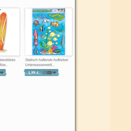
 Wanddeko
Statisch haftende Aufkleber
öw...
Unterwasserwelt...
1,99 €