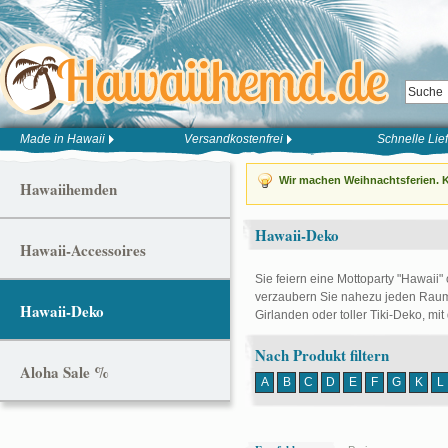
Made in Hawaii
Versandkostenfrei
Schnelle Lie
Wir machen Weihnachtsferien. K
Hawaiihemden
Hawaii-Deko
Hawaii-Accessoires
Sie feiern eine Mottoparty "Hawaii"
verzaubern Sie nahezu jeden Raum 
Hawaii-Deko
Girlanden oder toller Tiki-Deko, mit
Nach Produkt filtern
Aloha Sale %
A
B
C
D
E
F
G
K
L