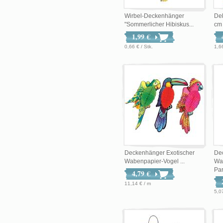
Wirbel-Deckenhänger
De
"Sommerlicher Hibiskus...
cm
1,99 €
0,66 € / Stk.
1,66
Deckenhänger Exotischer
De
Wabenpapier-Vogel ...
Wa
Par.
4,79 €
11,14 € / m
5,0