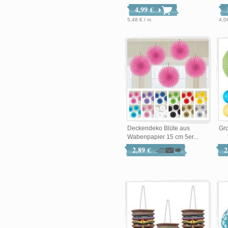
4,99 €
5,48 € / m
4,06
Deckendeko Blüte aus
Gro
Wabenpapier 15 cm 5er...
2,89 €
2