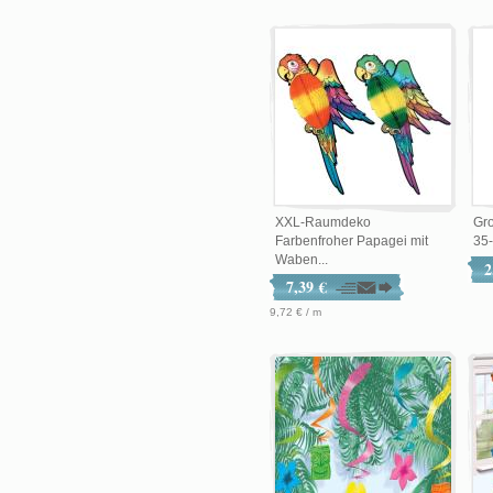
XXL-Raumdeko
Gro
Farbenfroher Papagei mit
35
Waben...
2
7,39 €
9,72 € / m