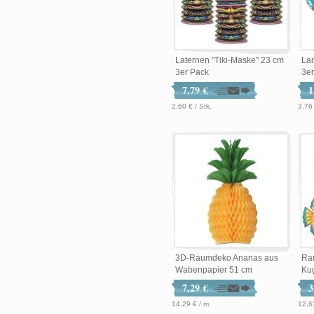
Laternen "Tiki-Maske" 23 cm
Lam
3er Pack
3er
7,79 €
1
2,60 € / Stk.
3,76 
3D-Raumdeko Ananas aus
Ra
Wabenpapier 51 cm
Kug
7,29 €
3
14,29 € / m
12,6