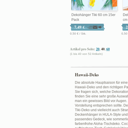
Dekohänger Tiki 60 cm 15er
Dek
Pack
cm
7,49 €
2
0,50 € / Stk.
0,50 
Artikel pro Seite:
20
,
40
,
60
(1 bis 40 von 52 Artikeln)
Hawaii-Deko
Die absolute Hauptsaison für eine 
Hawaii-Deko und den richtigen Pa
Sie fragen sich, welche Dekoratio
finden Sie eine sehr große Auswah
man ein gewisses Bild vor Augen
Vorstellung entsprechen sollte. 
Tiki-Deko und vielleicht auch Str
Deckenhänger in HULA-Style und A
passendes Gedeck, wie sommerlich
farbenfrohe Aloha-Tischdeko. Cock