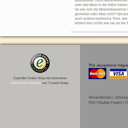
aufblasbare Tisch-Getränkekühler
oder das Meer in der Nähe haben,
So wie sich die Meeresbewohner i
genießen oder etwa nicht? Apropo
auch andere karibische Tiere, wie
fehlen! Also nichts wie ran an di
Wir akzeptieren folge
Geprüfter Online-Shop mit kostenloser
Geld-zurück-Garantie
von Trusted Shops.
Versandkosten
|
Zahlung
FAQ / Häufige Fragen
|
D