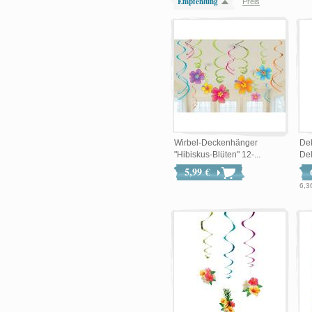
Empfehlung
Preis
Wirbel-Deckenhänger
De
"Hibiskus-Blüten" 12-...
De
5,99 €
6,3