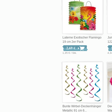
Laterne Exotischer Flamingo
Ju
19 cm 2er Pack
12
2,69 €
1,35 € / Stk.
4,3
Bunte Wirbel-Deckenhänger
De
Metallic 91 cm 6...
Wab