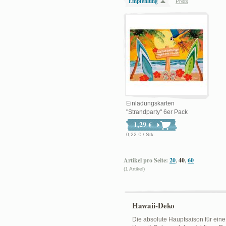
Empfehlung
Preis
Einladungskarten
"Strandparty" 6er Pack
1,29 €
0,22 € / Stk.
Artikel pro Seite:
20
,
40
,
60
(1 Artikel)
Hawaii-Deko
Die absolute Hauptsaison für eine 