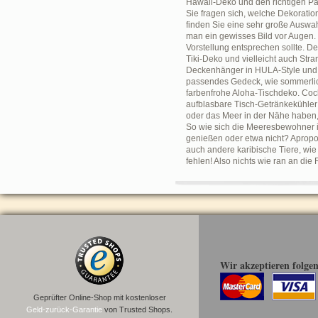
Hawaii-Deko und den richtigen Pa
Sie fragen sich, welche Dekoratio
finden Sie eine sehr große Auswah
man ein gewisses Bild vor Augen
Vorstellung entsprechen sollte. 
Tiki-Deko und vielleicht auch Str
Deckenhänger in HULA-Style und A
passendes Gedeck, wie sommerlich
farbenfrohe Aloha-Tischdeko. Cock
aufblasbare Tisch-Getränkekühler
oder das Meer in der Nähe haben,
So wie sich die Meeresbewohner i
genießen oder etwa nicht? Apropo
auch andere karibische Tiere, wie
fehlen! Also nichts wie ran an di
Wir akzeptieren folge
Geprüfter Online-Shop mit kostenloser
Geld-zurück-Garantie
von Trusted Shops.