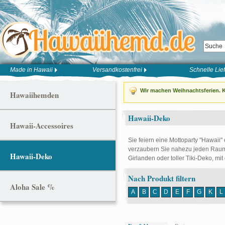
Made in Hawaii
Versandkostenfrei
Schnelle Lie
Wir machen Weihnachtsferien. K
Hawaiihemden
Hawaii-Deko
Hawaii-Accessoires
Sie feiern eine Mottoparty "Hawaii"
verzaubern Sie nahezu jeden Raum 
Hawaii-Deko
Girlanden oder toller Tiki-Deko, mit
Nach Produkt filtern
Aloha Sale %
A
B
C
D
E
F
G
K
L