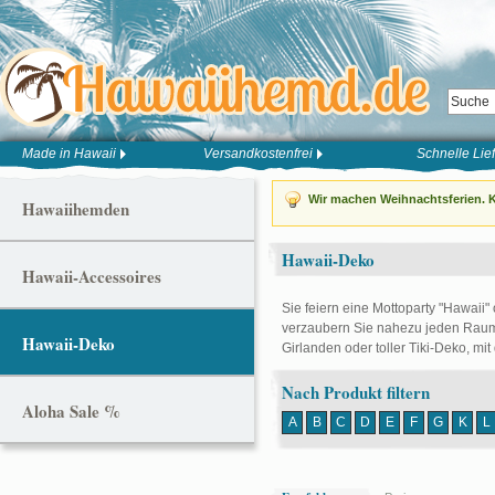
Made in Hawaii
Versandkostenfrei
Schnelle Lie
Wir machen Weihnachtsferien. K
Hawaiihemden
Hawaii-Deko
Hawaii-Accessoires
Sie feiern eine Mottoparty "Hawaii"
verzaubern Sie nahezu jeden Raum 
Hawaii-Deko
Girlanden oder toller Tiki-Deko, mit
Nach Produkt filtern
Aloha Sale %
A
B
C
D
E
F
G
K
L