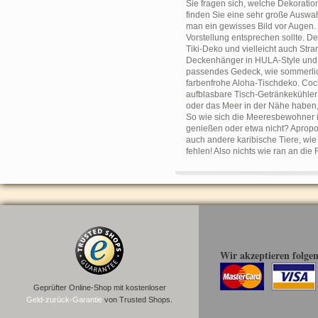
Sie fragen sich, welche Dekoratio
finden Sie eine sehr große Auswah
man ein gewisses Bild vor Augen
Vorstellung entsprechen sollte. 
Tiki-Deko und vielleicht auch Str
Deckenhänger in HULA-Style und A
passendes Gedeck, wie sommerlich
farbenfrohe Aloha-Tischdeko. Cock
aufblasbare Tisch-Getränkekühler
oder das Meer in der Nähe haben,
So wie sich die Meeresbewohner i
genießen oder etwa nicht? Apropo
auch andere karibische Tiere, wie
fehlen! Also nichts wie ran an di
Wir akzeptieren folge
Geprüfter Online-Shop mit kostenloser
Geld-zurück-Garantie
von Trusted Shops.