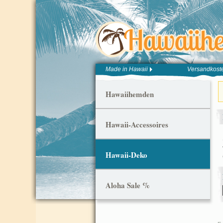
Made in Hawaii
Versandkoste
Hawaiihemden
Hawaii-Accessoires
Hawaii-Deko
Aloha Sale %