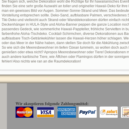
Sie fragen sich, welche Dekoration wohl die Richtige für Ihr hawaiianisches Eve
finden Sie eine sehr große Auswahl an toller und origineller Hawaii-Deko für Ihr
man ein gewisses Bild vor Augen. Sommer-Sonne-Strand und Meer. Das bedeutet
Vorstellung entsprechen sollte. Deko-Sand, aufblasbare Palmen, verschiedenes 
Tiki-Deko und vielleicht auch Strand-oder Wanddekorationen dürfen einfach nich
Deckenhänger in HULA-Style und Aloha-Banner peppen die ganze Location noch zu
passendes Gedeck, wie sommerliche Hawaii-Pappteller, fröhliche Servietten in b
farbenfrohe Aloha-Tischdeko. Cocktail-Schirmchen, diverse Dekorationen aus Bast
aufblasbare Tisch-Getränkekühler lassen die Hawaii-Herzen höher schlagen. Wen
oder das Meer in der Nähe haben, dann stellen Sie doch für die Abkühlung zwis
So wie sich die Meeresbewohner im tiefen Ozean tummeln, so wollen doch auch 
genießen oder etwa nicht? Apropos Meeresbewohner oder Tiere! Dekorationen mi
auch andere karibische Tiere, wie Äffchen oder Flamingos dürfen in der sonnigen
fehlen! Also nichts wie ran an die Raumdekoration!
Wir akzeptieren folgende Zahlungsmittel: