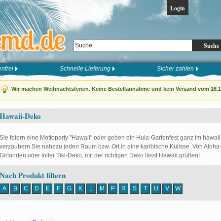
Login
Suche
nfrei
Schnelle Lieferung
Sicher zahlen
Wir machen Weihnachtsferien. Keine Bestellannahme und kein Versand vom 16.12
Hawaii-Deko
Sie feiern eine Mottoparty "Hawaii" oder geben ein Hula-Gartenfest ganz im hawaii
verzaubern Sie nahezu jeden Raum bzw. Ort in eine karibische Kulisse. Von Aloh
Girlanden oder toller Tiki-Deko, mit der richtigen Deko lässt Hawaii grüßen!
Nach Produkt filtern
A
B
C
D
E
F
G
K
L
M
P
R
S
T
U
V
W