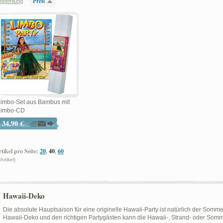
Preis
mpfehlung
Limbo-Set aus Bambus mit
Limbo-CD
34,90 €
tikel pro Seite:
20
,
40
,
60
 Artikel)
Hawaii-Deko
Die absolute Hauptsaison für eine originelle Hawaii-Party ist natürlich der Sommer
Hawaii-Deko und den richtigen Partygästen kann die Hawaii-, Strand- oder Som