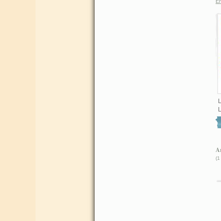
E
Ar
(1