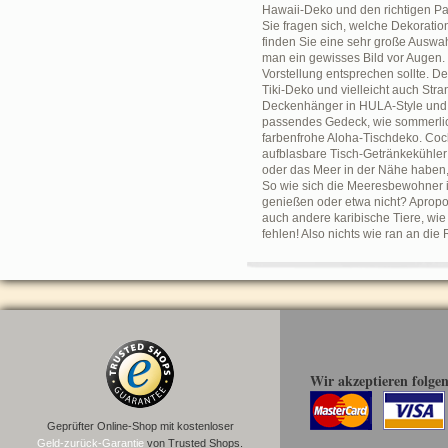
Hawaii-Deko und den richtigen Pa
Sie fragen sich, welche Dekoratio
finden Sie eine sehr große Auswah
man ein gewisses Bild vor Augen
Vorstellung entsprechen sollte. 
Tiki-Deko und vielleicht auch Str
Deckenhänger in HULA-Style und A
passendes Gedeck, wie sommerlich
farbenfrohe Aloha-Tischdeko. Cock
aufblasbare Tisch-Getränkekühler
oder das Meer in der Nähe haben,
So wie sich die Meeresbewohner i
genießen oder etwa nicht? Apropo
auch andere karibische Tiere, wie
fehlen! Also nichts wie ran an di
Wir akzeptieren folge
Geprüfter Online-Shop mit kostenloser
Geld-zurück-Garantie
von Trusted Shops.