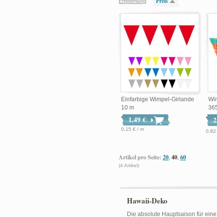
Preis
Empfehlung
Einfarbige Wimpel-Girlande
Wim
10 m
36
1,49 €
2
0,15 € / m
0,82
Artikel pro Seite:
20
,
40
,
60
(4 Artikel)
Hawaii-Deko
Die absolute Hauptsaison für eine 