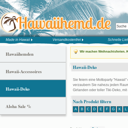
Made in Hawaii
Versandkostenfrei
Schnelle Lie
Wir machen Weihnachtsferien. K
Hawaiihemden
Hawaii-Deko
Hawaii-Accessoires
Sie feiern eine Mottoparty "Hawaii"
verzaubern Sie nahezu jeden Raum 
Hawaii-Deko
Girlanden oder toller Tiki-Deko, mit
Nach Produkt filtern
Aloha Sale %
A
B
C
D
E
F
G
K
L