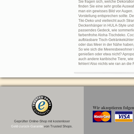
Sie fragen sich, welche Dekoratio
finden Sie eine sehr große Auswah
man ein gewisses Bild vor Augen
Vorstellung entsprechen sollte. 
Tiki-Deko und vielleicht auch Str
Deckenhänger in HULA-Style und A
passendes Gedeck, wie sommerlich
farbenfrohe Aloha-Tischdeko. Cock
aufblasbare Tisch-Getränkekühler
oder das Meer in der Nähe haben,
So wie sich die Meeresbewohner i
genießen oder etwa nicht? Apropo
auch andere karibische Tiere, wie
fehlen! Also nichts wie ran an di
Wir akzeptieren folge
Geprüfter Online-Shop mit kostenloser
Geld-zurück-Garantie
von Trusted Shops.