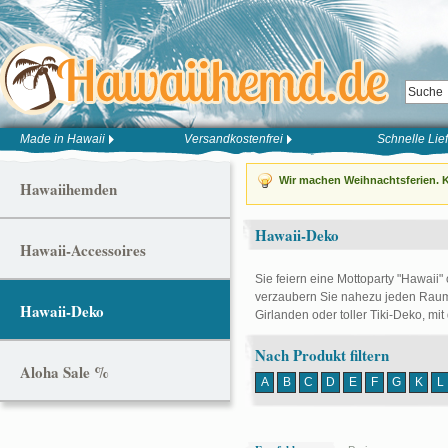
Made in Hawaii
Versandkostenfrei
Schnelle Lie
Wir machen Weihnachtsferien. K
Hawaiihemden
Hawaii-Deko
Hawaii-Accessoires
Sie feiern eine Mottoparty "Hawaii"
verzaubern Sie nahezu jeden Raum 
Hawaii-Deko
Girlanden oder toller Tiki-Deko, mit
Nach Produkt filtern
Aloha Sale %
A
B
C
D
E
F
G
K
L