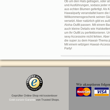
Ob um den Hals getragen, oder als
und Ausführungen, sodass jeder mi
aus echten Blumen gefertigt. Als
Hawaiiparty veranstaltet kann die
Willkommensgeschenk seinen Gäste
versetzt. Aber natürlich gibt es 
Aloha-Outfit passen. Mit einem Bas
auch kleine Details wie Halsketten
um Ihr Outfit zu perfektionieren. 
sexy Accessoire nicht fehlen. Aber
die super zu dem Hawaii-Thema pa
Mit einem witzigen Hawaii-Accesso
Party!
Wir akzeptieren folge
Geprüfter Online-Shop mit kostenloser
Geld-zurück-Garantie
von Trusted Shops.