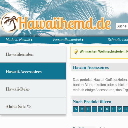
Made in Hawaii
Versandkostenfrei
Schnelle Lie
Wir machen Weihnachtsferien. K
Hawaiihemden
Hawaii-Accessoires
Hawaii-Accessoires
Das perfekte Hawaii-Outfit erzielen
bunten Blumenketten oder schicken
Hawaii-Deko
einfach einige Accessoires, das Er
Nach Produkt filtern
Aloha Sale %
A
B
C
F
H
K
L
M
O