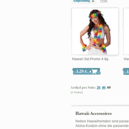
Empfehlung
Preis
Hawaii-Set Promo 4-tlg.
Haw
1,29 €
1
Artikel pro Seite:
20
,
40
,
60
(2 Artikel)
Hawaii-Accessoires
Neben Hawaiihemden sind passende
Aloha-Kostüm ohne die passende Bl