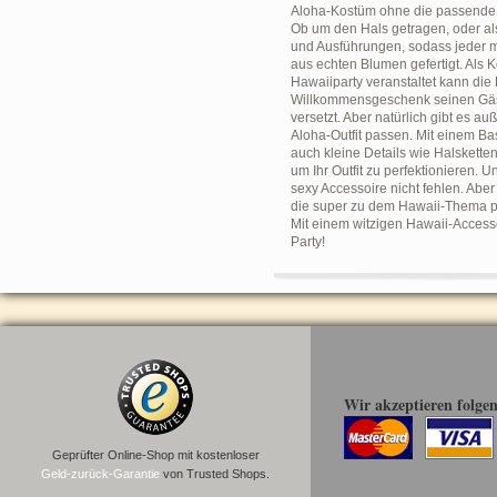
Aloha-Kostüm ohne die passende Bl
Ob um den Hals getragen, oder als
und Ausführungen, sodass jeder mi
aus echten Blumen gefertigt. Als
Hawaiiparty veranstaltet kann die
Willkommensgeschenk seinen Gäste
versetzt. Aber natürlich gibt es 
Aloha-Outfit passen. Mit einem Bas
auch kleine Details wie Halsketten
um Ihr Outfit zu perfektionieren. 
sexy Accessoire nicht fehlen. Aber
die super zu dem Hawaii-Thema pa
Mit einem witzigen Hawaii-Accesso
Party!
Wir akzeptieren folge
Geprüfter Online-Shop mit kostenloser
Geld-zurück-Garantie
von Trusted Shops.