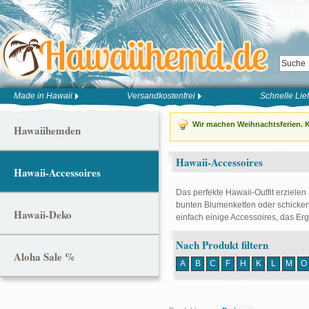
Made in Hawaii
Versandkostenfrei
Schnelle Lie
Wir machen Weihnachtsferien. K
Hawaiihemden
Hawaii-Accessoires
Hawaii-Accessoires
Das perfekte Hawaii-Outfit erzielen
bunten Blumenketten oder schicken
Hawaii-Deko
einfach einige Accessoires, das Er
Nach Produkt filtern
Aloha Sale %
A
B
C
F
H
K
L
M
O