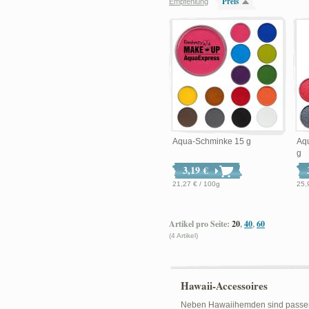
Preis
Empfehlung
Aqua-Schminke 15 g
Aq
g
3,19 €
21,27 € / 100g
25,
Artikel pro Seite:
20
,
40
,
60
(4 Artikel)
Hawaii-Accessoires
Neben Hawaiihemden sind passende