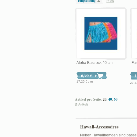
Empfehlung
Preis
Aloha Bastrock 40 cm
Fa
6,90 €
1
17,25 € / m
29,3
Artikel pro Seite:
20
,
40
,
60
(3 Artikel)
Hawaii-Accessoires
Neben Hawaiihemden sind passende