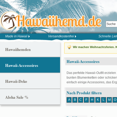
Made in Hawaii
Versandkostenfrei
Schnelle Lie
Wir machen Weihnachtsferien. K
Hawaiihemden
Hawaii-Accessoires
Hawaii-Accessoires
Das perfekte Hawaii-Outfit erzielen
bunten Blumenketten oder schicken
Hawaii-Deko
einfach einige Accessoires, das Er
Nach Produkt filtern
Aloha Sale %
A
B
C
F
H
K
L
M
O