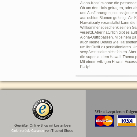
Aloha-Kostüm ohne die passende Bl
Ob um den Hals getragen, oder als
und Ausführungen, sodass jeder mi
aus echten Blumen gefertigt. Als
Hawaiiparty veranstaltet kann die
Willkommensgeschenk seinen Gäste
versetzt. Aber natürlich gibt es 
Aloha-Outfit passen. Mit einem Bas
auch kleine Details wie Halsketten
um Ihr Outfit zu perfektionieren. 
sexy Accessoire nicht fehlen. Aber
die super zu dem Hawaii-Thema pa
Mit einem witzigen Hawaii-Accesso
Party!
Wir akzeptieren folge
Geprüfter Online-Shop mit kostenloser
Geld-zurück-Garantie
von Trusted Shops.