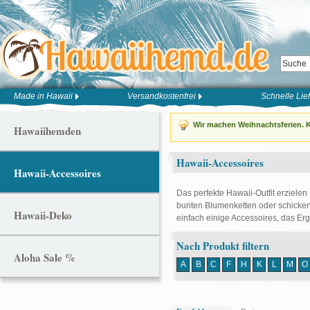
Made in Hawaii
Versandkostenfrei
Schnelle Lie
Wir machen Weihnachtsferien. K
Hawaiihemden
Hawaii-Accessoires
Hawaii-Accessoires
Das perfekte Hawaii-Outfit erzielen
bunten Blumenketten oder schicken
Hawaii-Deko
einfach einige Accessoires, das Er
Nach Produkt filtern
Aloha Sale %
A
B
C
F
H
K
L
M
O