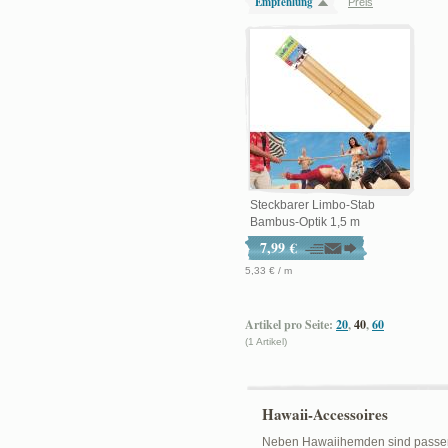
Empfehlung
Preis
Steckbarer Limbo-Stab
Bambus-Optik 1,5 m
7,99 €
5,33 € / m
Artikel pro Seite:
20
,
40
,
60
(1 Artikel)
Hawaii-Accessoires
Neben Hawaiihemden sind passende