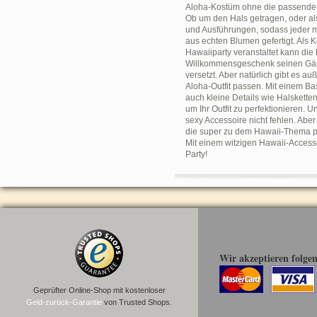
Aloha-Kostüm ohne die passende Bl
Ob um den Hals getragen, oder als
und Ausführungen, sodass jeder mi
aus echten Blumen gefertigt. Als
Hawaiiparty veranstaltet kann die
Willkommensgeschenk seinen Gäste
versetzt. Aber natürlich gibt es 
Aloha-Outfit passen. Mit einem Bas
auch kleine Details wie Halsketten
um Ihr Outfit zu perfektionieren. 
sexy Accessoire nicht fehlen. Aber
die super zu dem Hawaii-Thema pa
Mit einem witzigen Hawaii-Accesso
Party!
Wir akzeptieren folge
Geprüfter Online-Shop mit kostenloser
Geld-zurück-Garantie
von Trusted Shops.