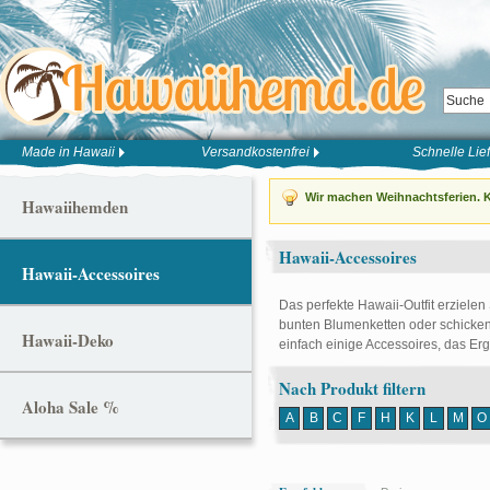
Made in Hawaii
Versandkostenfrei
Schnelle Lie
Wir machen Weihnachtsferien. K
Hawaiihemden
Hawaii-Accessoires
Hawaii-Accessoires
Das perfekte Hawaii-Outfit erzielen
bunten Blumenketten oder schicken
Hawaii-Deko
einfach einige Accessoires, das Er
Nach Produkt filtern
Aloha Sale %
A
B
C
F
H
K
L
M
O