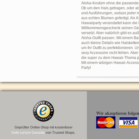
Aloha-Kostüm ohne die passende Bl
Ob um den Hals getragen, oder als
und Ausführungen, sodass jeder mi
aus echten Blumen gefertigt. Als
Hawaiiparty veranstaltet kann die
Willkommensgeschenk seinen Gäste
versetzt. Aber natürlich gibt es 
Aloha-Outfit passen. Mit einem Bas
auch kleine Details wie Halsketten
um Ihr Outfit zu perfektionieren. 
sexy Accessoire nicht fehlen. Aber
die super zu dem Hawaii-Thema pa
Mit einem witzigen Hawaii-Accesso
Party!
Wir akzeptieren folge
Geprüfter Online-Shop mit kostenloser
Geld-zurück-Garantie
von Trusted Shops.