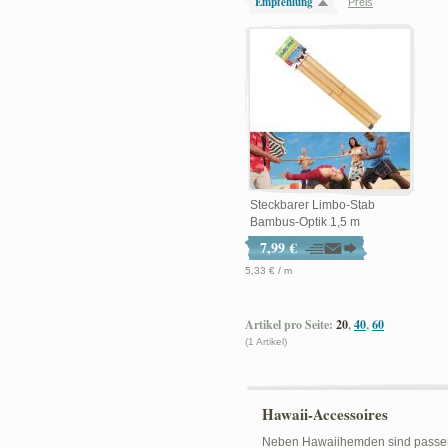
Empfehlung
Preis
Steckbarer Limbo-Stab
Bambus-Optik 1,5 m
7,99 €
5,33 € / m
Artikel pro Seite:
20
,
40
,
60
(1 Artikel)
Hawaii-Accessoires
Neben Hawaiihemden sind passende