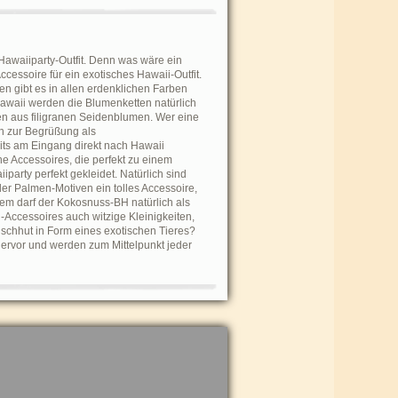
awaiiparty-Outfit. Denn was wäre ein
essoire für ein exotisches Hawaii-Outfit.
n gibt es in allen erdenklichen Farben
Hawaii werden die Blumenketten natürlich
en aus filigranen Seidenblumen. Wer eine
ch zur Begrüßung als
ts am Eingang direkt nach Hawaii
he Accessoires, die perfekt zu einem
party perfekt gekleidet. Natürlich sind
der Palmen-Motiven ein tolles Accessoire,
 dem darf der Kokosnuss-BH natürlich als
i-Accessoires auch witzige Kleinigkeiten,
schhut in Form eines exotischen Tieres?
hervor und werden zum Mittelpunkt jeder