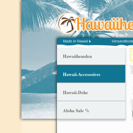
Made in Hawaii
Versandkoste
Hawaiihemden
Hawaii-Accessoires
Hawaii-Deko
Aloha Sale %