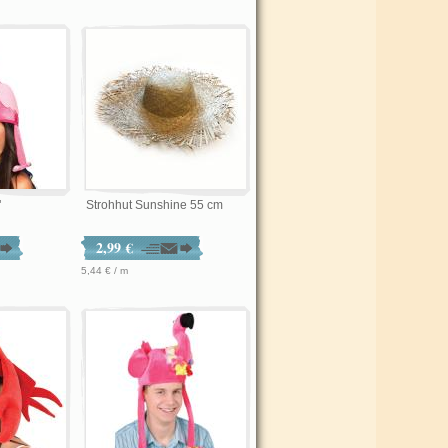
"
Strohhut Sunshine 55 cm
2,99 €
5,44 € / m