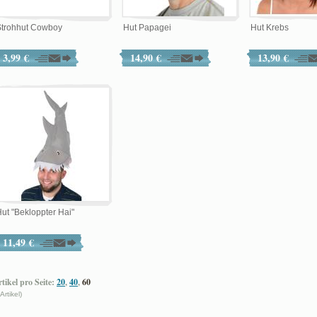
Strohhut Cowboy
Hut Papagei
Hut Krebs
3,99 €
14,90 €
13,90 €
ut "Bekloppter Hai"
11,49 €
tikel pro Seite:
20
,
40
,
60
 Artikel)