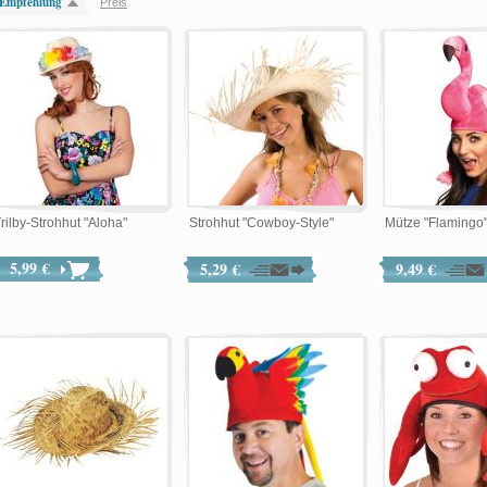
Empfehlung
Preis
rilby-Strohhut "Aloha"
Strohhut "Cowboy-Style"
Mütze "Flamingo
5,99 €
5,29 €
9,49 €