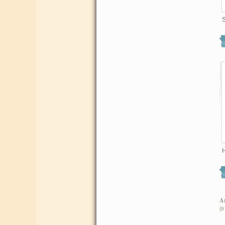
H
Ar
(9