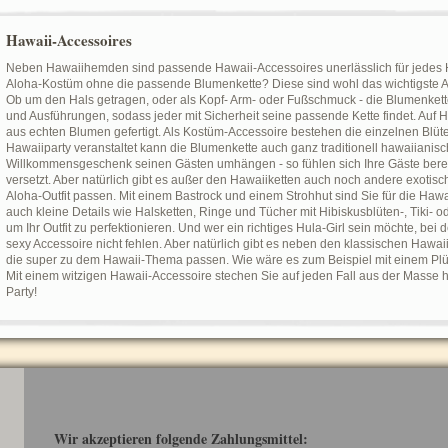
Hawaii-Accessoires
Neben Hawaiihemden sind passende Hawaii-Accessoires unerlässlich für jedes H
Aloha-Kostüm ohne die passende Blumenkette? Diese sind wohl das wichtigste Acc
Ob um den Hals getragen, oder als Kopf- Arm- oder Fußschmuck - die Blumenkette
und Ausführungen, sodass jeder mit Sicherheit seine passende Kette findet. Auf 
aus echten Blumen gefertigt. Als Kostüm-Accessoire bestehen die einzelnen Blüt
Hawaiiparty veranstaltet kann die Blumenkette auch ganz traditionell hawaiianis
Willkommensgeschenk seinen Gästen umhängen - so fühlen sich Ihre Gäste berei
versetzt. Aber natürlich gibt es außer den Hawaiiketten auch noch andere exotisc
Aloha-Outfit passen. Mit einem Bastrock und einem Strohhut sind Sie für die Hawaii
auch kleine Details wie Halsketten, Ringe und Tücher mit Hibiskusblüten-, Tiki- o
um Ihr Outfit zu perfektionieren. Und wer ein richtiges Hula-Girl sein möchte, bei
sexy Accessoire nicht fehlen. Aber natürlich gibt es neben den klassischen Hawai
die super zu dem Hawaii-Thema passen. Wie wäre es zum Beispiel mit einem Plü
Mit einem witzigen Hawaii-Accessoire stechen Sie auf jeden Fall aus der Masse 
Party!
Wir akzeptieren folgende Zahlungsmittel: