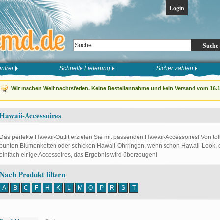
Login
Suche
nfrei
Schnelle Lieferung
Sicher zahlen
Wir machen Weihnachtsferien. Keine Bestellannahme und kein Versand vom 16.12
Hawaii-Accessoires
Das perfekte Hawaii-Outfit erzielen Sie mit passenden Hawaii-Accessoires! Von tol
bunten Blumenketten oder schicken Hawaii-Ohrringen, wenn schon Hawaii-Look, dan
einfach einige Accessoires, das Ergebnis wird überzeugen!
Nach Produkt filtern
A
B
C
F
H
K
L
M
O
P
R
S
T